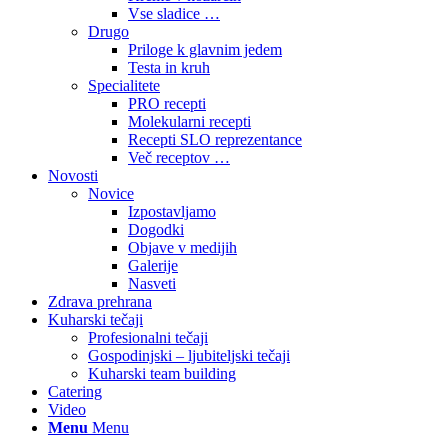
Vse sladice …
Drugo
Priloge k glavnim jedem
Testa in kruh
Specialitete
PRO recepti
Molekularni recepti
Recepti SLO reprezentance
Več receptov …
Novosti
Novice
Izpostavljamo
Dogodki
Objave v medijih
Galerije
Nasveti
Zdrava prehrana
Kuharski tečaji
Profesionalni tečaji
Gospodinjski – ljubiteljski tečaji
Kuharski team building
Catering
Video
Menu
Menu