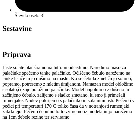
Število oseb: 3
Sestavine
Priprava
Liste solate blanširamo na hitro in odcedimo. Naredimo maso za
palačinke spečemo tanke palačinke. Očiščeno čebulo narežemo na
tanke lističe in jo dušimo na maslu. Ko se čebula zmehča jo solimo,
popramo, potresemo z mletim timijanom. Namazan model obložimo
s solato,čeznje položimo palačinke. Model napolnimo z dušeno in
začinjeno čebulo, zalijemo s sladko smetano, ki smo ji primešali
rumenjake. Nadev pokrijemo s palačinko in solatnimi listi. Pečemo v
pečici pri temperaturi 170 C toliko časa da v notranjosti rumenjaki
zakrknejo. Pečeno čebulno torto zvrnemo iz modela in jo narežemo
na 1cm debele rezine ter serviramo.