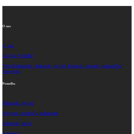
O nas
O nas
Slaviša Amidžić
Web Kulinarika | kuharski recepti, kuharski nasveti, kulinarična
Slovenija
Ponudba
Kuharski recepti
Novosti s področja kulinarike
Kuharski tečaji
Catering