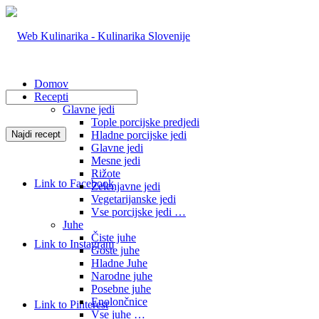
Domov
Recepti
Glavne jedi
Tople porcijske predjedi
Hladne porcijske jedi
Glavne jedi
Mesne jedi
Rižote
Link to Facebook
Zelenjavne jedi
Vegetarijanske jedi
Vse porcijske jedi …
Juhe
Čiste juhe
Link to Instagram
Goste juhe
Hladne Juhe
Narodne juhe
Posebne juhe
Enolončnice
Link to Pinterest
Vse juhe …