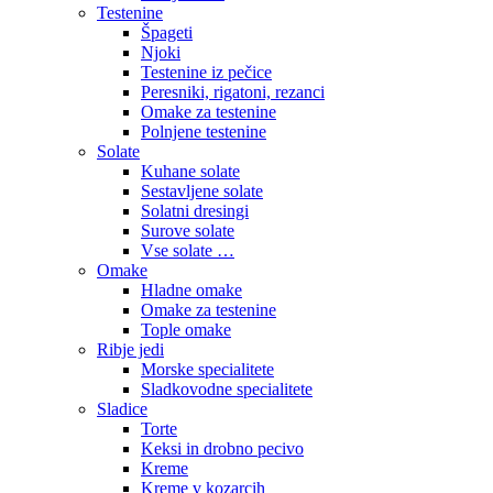
Testenine
Špageti
Njoki
Testenine iz pečice
Peresniki, rigatoni, rezanci
Omake za testenine
Polnjene testenine
Solate
Kuhane solate
Sestavljene solate
Solatni dresingi
Surove solate
Vse solate …
Omake
Hladne omake
Omake za testenine
Tople omake
Ribje jedi
Morske specialitete
Sladkovodne specialitete
Sladice
Torte
Keksi in drobno pecivo
Kreme
Kreme v kozarcih