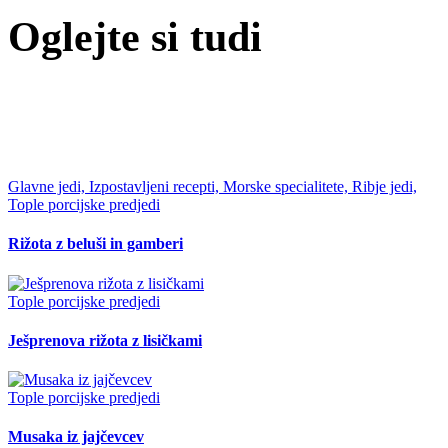
Oglejte si tudi
Glavne jedi, Izpostavljeni recepti, Morske specialitete, Ribje jedi,
Tople porcijske predjedi
Rižota z beluši in gamberi
Tople porcijske predjedi
Ješprenova rižota z lisičkami
Tople porcijske predjedi
Musaka iz jajčevcev