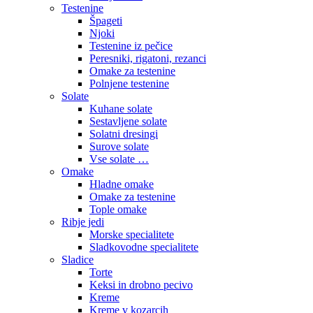
Testenine
Špageti
Njoki
Testenine iz pečice
Peresniki, rigatoni, rezanci
Omake za testenine
Polnjene testenine
Solate
Kuhane solate
Sestavljene solate
Solatni dresingi
Surove solate
Vse solate …
Omake
Hladne omake
Omake za testenine
Tople omake
Ribje jedi
Morske specialitete
Sladkovodne specialitete
Sladice
Torte
Keksi in drobno pecivo
Kreme
Kreme v kozarcih