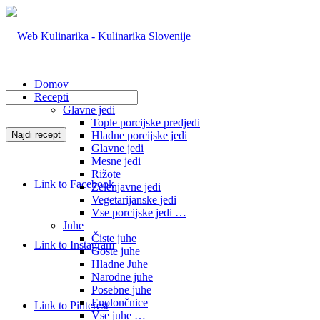
Domov
Recepti
Glavne jedi
Tople porcijske predjedi
Hladne porcijske jedi
Glavne jedi
Mesne jedi
Rižote
Link to Facebook
Zelenjavne jedi
Vegetarijanske jedi
Vse porcijske jedi …
Juhe
Čiste juhe
Link to Instagram
Goste juhe
Hladne Juhe
Narodne juhe
Posebne juhe
Enolončnice
Link to Pinterest
Vse juhe …