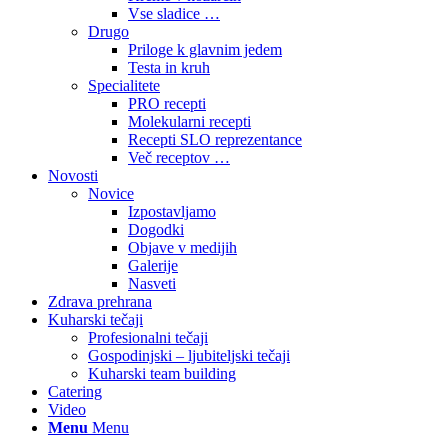
Vse sladice …
Drugo
Priloge k glavnim jedem
Testa in kruh
Specialitete
PRO recepti
Molekularni recepti
Recepti SLO reprezentance
Več receptov …
Novosti
Novice
Izpostavljamo
Dogodki
Objave v medijih
Galerije
Nasveti
Zdrava prehrana
Kuharski tečaji
Profesionalni tečaji
Gospodinjski – ljubiteljski tečaji
Kuharski team building
Catering
Video
Menu
Menu