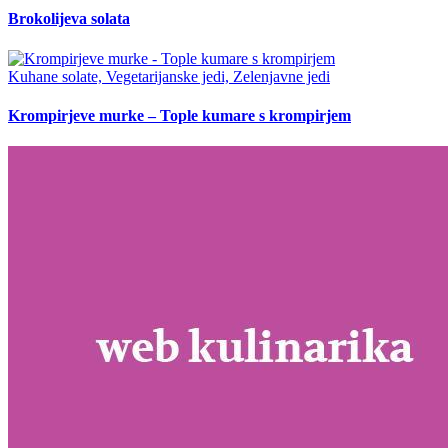
Brokolijeva solata
Kuhane solate, Vegetarijanske jedi, Zelenjavne jedi
Krompirjeve murke – Tople kumare s krompirjem