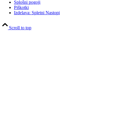
Splošni pogoji
Piškotki
Izdelava: Spletni Nastopi
Scroll to top