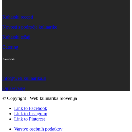
Kuharski recepti
Novosti s področja kulinarike
Kuharski tečaji
Catering
Kontakti
info@web-kulinarika.si
Oglaševanje
© Copyright - Web-kulinarika Slovenija
Link to Facebook
Link to Instagram
Link to Pinterest
Varstvo osebnih podatkov