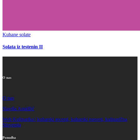
Kuhane solate
Solata iz testenin II
O nas
O nas
Slaviša Amidžić
Web Kulinarika | kuharski recepti, kuharski nasveti, kulinarična
Slovenija
Ponudba