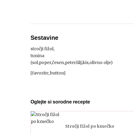
Sestavine
stročji fižol,
tunina
(sol,poper,česen,peteršilj,kis,olivno olje)
[favorite_button]
Oglejte si sorodne recepte
Stročji fižol po kmečko