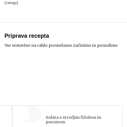
[ratings]
Priprava recepta
Vse sestavine na rahlo premešamo začinimo in ponudimo
Solata s stročjim fižolom in
puranom