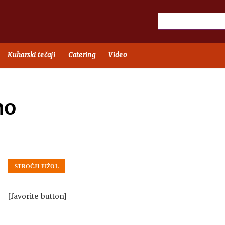
Kuharski tečaji
Catering
Video
no
STROČJI FIŽOL
[favorite_button]