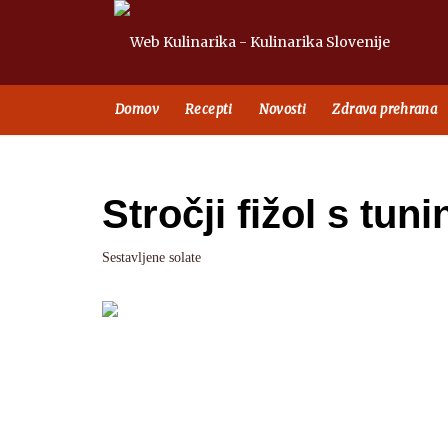
Domov
Recepti
Novosti
Zdrava prehrana
Stročji fižol s tuni
Sestavljene solate