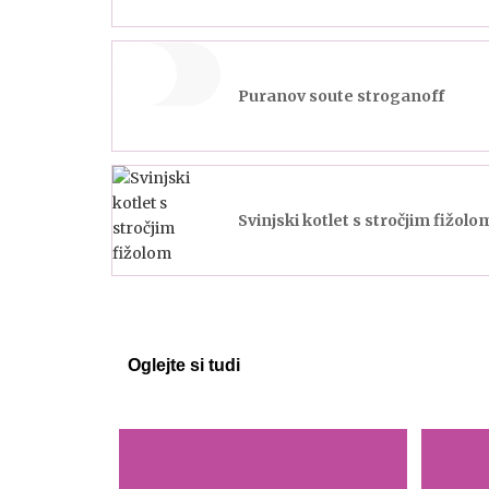
Puranov soute stroganoff
Svinjski kotlet s stročjim fižolo
Oglejte si tudi