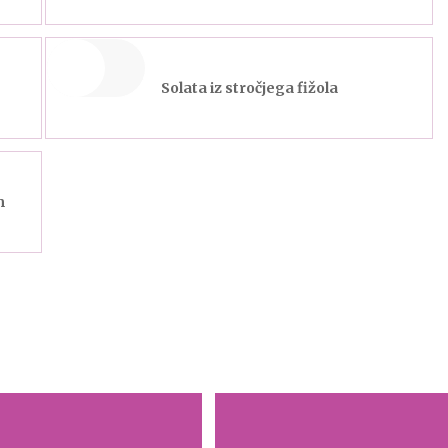
Solata iz stročjega fižola
m