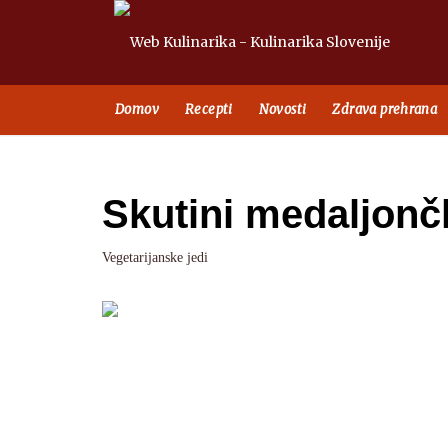
Domov
Recepti
Novosti
Zdrava prehrana
Skutini medaljonč
Vegetarijanske jedi