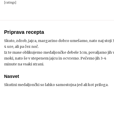
[ratings]
Priprava recepta
Skuto, zdrob, jajca, margarino dobro umešamo, nato naj stoji 
4 ure, ali pa čez noč.
Iz te mase oblikujemo medaljončke debele 1cm, povaljamo jih 
moki, nato še v stepenem jajcu in ocvremo. Pečemo jih 3-4
minute na vsaki strani.
Nasvet
Skutini medaljončki so lahko samostojna jed ali kot priloga.