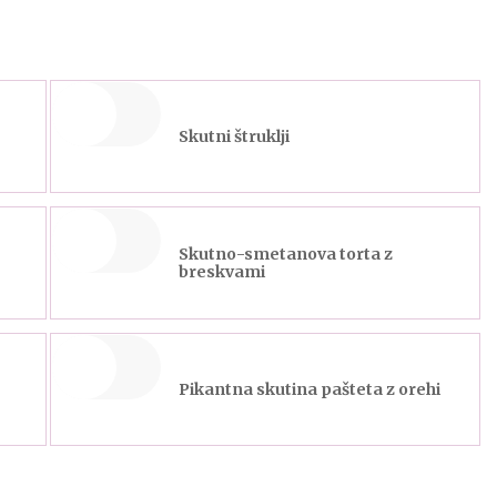
Skutni štruklji
Skutno-smetanova torta z
breskvami
Pikantna skutina pašteta z orehi