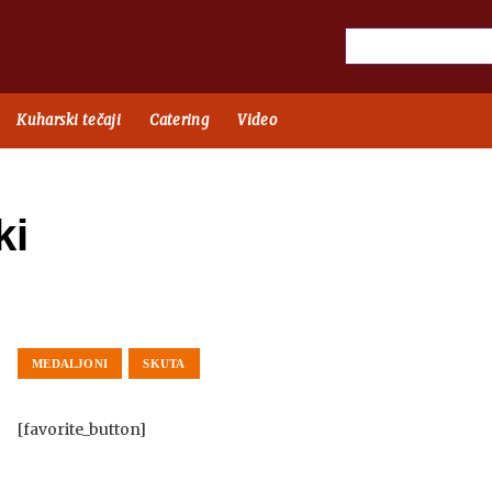
Kuharski tečaji
Catering
Video
ki
MEDALJONI
SKUTA
[favorite_button]