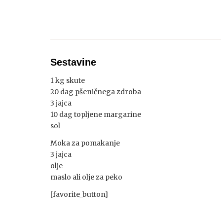
Sestavine
1 kg skute
20 dag pšeničnega zdroba
3 jajca
10 dag topljene margarine
sol
Moka za pomakanje
3 jajca
olje
maslo ali olje za peko
[favorite_button]