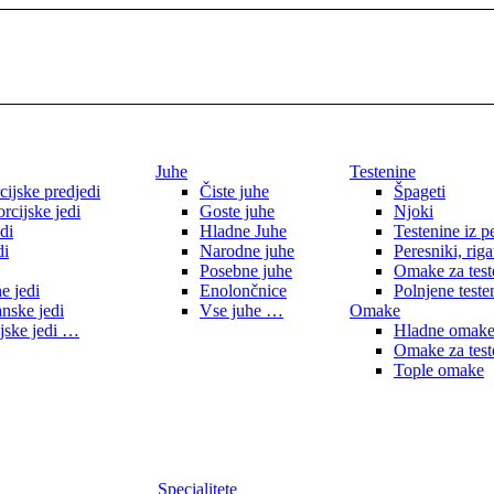
Juhe
Testenine
cijske predjedi
Čiste juhe
Špageti
rcijske jedi
Goste juhe
Njoki
di
Hladne Juhe
Testenine iz p
di
Narodne juhe
Peresniki, riga
Posebne juhe
Omake za test
e jedi
Enolončnice
Polnjene teste
anske jedi
Vse juhe …
Omake
jske jedi …
Hladne omak
Omake za test
Tople omake
Specialitete