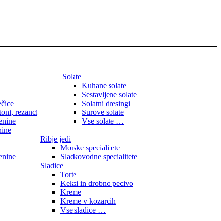
Solate
Kuhane solate
Sestavljene solate
ečice
Solatni dresingi
toni, rezanci
Surove solate
enine
Vse solate …
nine
Ribje jedi
e
Morske specialitete
enine
Sladkovodne specialitete
Sladice
Torte
Keksi in drobno pecivo
Kreme
Kreme v kozarcih
Vse sladice …