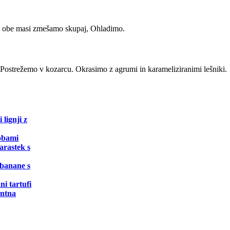
 obe masi zmešamo skupaj, Ohladimo.
. Postrežemo v kozarcu. Okrasimo z agrumi in karameliziranimi lešniki.
 lignji z
obami
arastek s
banane s
ni tartufi
ntna