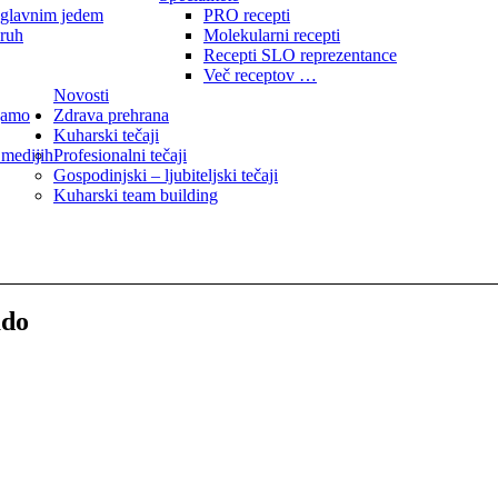
 glavnim jedem
PRO recepti
kruh
Molekularni recepti
Recepti SLO reprezentance
Več receptov …
Novosti
jamo
Zdrava prehrana
Kuharski tečaji
 medijih
Profesionalni tečaji
Gospodinjski – ljubiteljski tečaji
Kuharski team building
ado