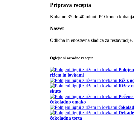
Priprava recepta
Kuhamo 35 do 40 minut. PO koncu kuhanja
Nasvet
Odlična in enostavna sladica za restavracije
Oglejte si sorodne recepte
Polnjeni
rižem in lovkami
Riž z g
Rižev n
skuto
Pečene 
čokoladno omako
čokolad
Dekade
čokoladna torta