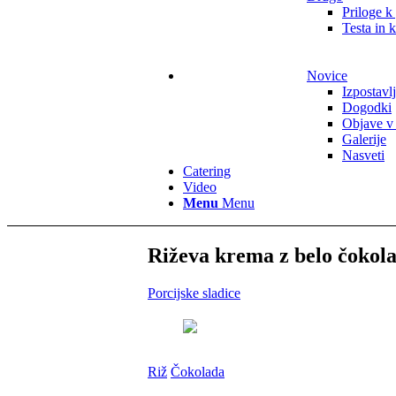
Priloge k
Testa in 
Novice
Izpostavl
Dogodki
Objave v
Galerije
Nasveti
Catering
Video
Menu
Menu
Riževa krema z belo čokol
Porcijske sladice
Riž
Čokolada