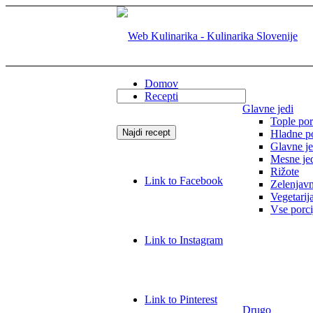
Domov
Recepti
Glavne jedi
Tople por
Hladne po
Glavne je
Mesne je
Rižote
Link to Facebook
Zelenjavn
Vegetarij
Vse porci
Link to Instagram
Link to Pinterest
Drugo