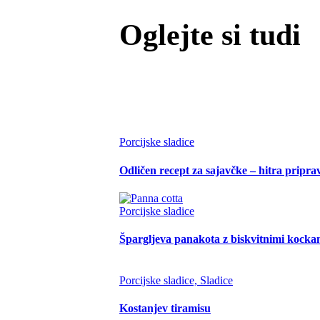
Oglejte si tudi
Porcijske sladice
Odličen recept za sajavčke – hitra pripra
Porcijske sladice
Špargljeva panakota z biskvitnimi kocka
Porcijske sladice, Sladice
Kostanjev tiramisu