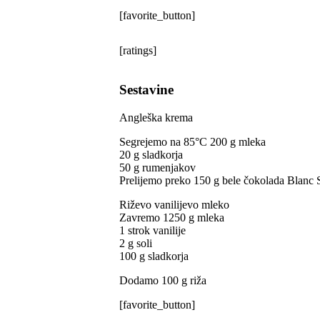
[favorite_button]
[ratings]
Sestavine
Angleška krema
Segrejemo na 85°C 200 g mleka
20 g sladkorja
50 g rumenjakov
Prelijemo preko 150 g bele čokolada Blanc 
Riževo vanilijevo mleko
Zavremo 1250 g mleka
1 strok vanilije
2 g soli
100 g sladkorja
Dodamo 100 g riža
[favorite_button]