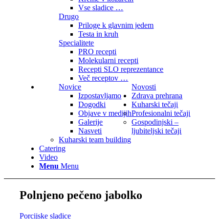
Vse sladice …
Drugo
Priloge k glavnim jedem
Testa in kruh
Specialitete
PRO recepti
Molekularni recepti
Recepti SLO reprezentance
Več receptov …
Novice
Novosti
Izpostavljamo
Zdrava prehrana
Dogodki
Kuharski tečaji
Objave v medijih
Profesionalni tečaji
Galerije
Gospodinjski –
Nasveti
ljubiteljski tečaji
Kuharski team building
Catering
Video
Menu
Menu
Polnjeno pečeno jabolko
Porcijske sladice