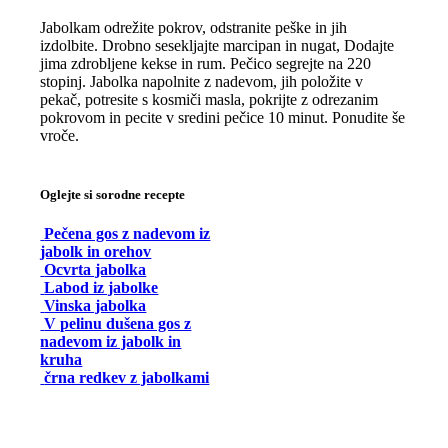
Jabolkam odrežite pokrov, odstranite peške in jih
izdolbite. Drobno sesekljajte marcipan in nugat, Dodajte
jima zdrobljene kekse in rum. Pečico segrejte na 220
stopinj. Jabolka napolnite z nadevom, jih položite v
pekač, potresite s kosmiči masla, pokrijte z odrezanim
pokrovom in pecite v sredini pečice 10 minut. Ponudite še
vroče.
Oglejte si sorodne recepte
Pečena gos z nadevom iz
jabolk in orehov
Ocvrta jabolka
Labod iz jabolke
Vinska jabolka
V pelinu dušena gos z
nadevom iz jabolk in
kruha
črna redkev z jabolkami