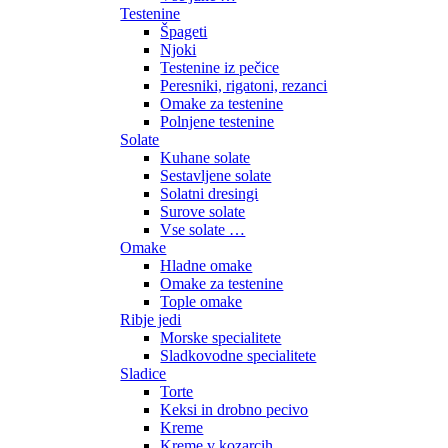
Testenine
Špageti
Njoki
Testenine iz pečice
Peresniki, rigatoni, rezanci
Omake za testenine
Polnjene testenine
Solate
Kuhane solate
Sestavljene solate
Solatni dresingi
Surove solate
Vse solate …
Omake
Hladne omake
Omake za testenine
Tople omake
Ribje jedi
Morske specialitete
Sladkovodne specialitete
Sladice
Torte
Keksi in drobno pecivo
Kreme
Kreme v kozarcih