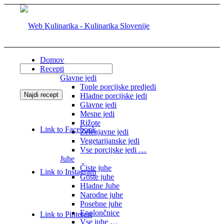
Domov
Recepti
Glavne jedi
Tople porcijske predjedi
Hladne porcijske jedi
Glavne jedi
Mesne jedi
Rižote
Link to Facebook
Zelenjavne jedi
Vegetarijanske jedi
Vse porcijske jedi …
Juhe
Čiste juhe
Link to Instagram
Goste juhe
Hladne Juhe
Narodne juhe
Posebne juhe
Enolončnice
Link to Pinterest
Vse juhe …