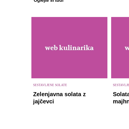
Oglejte si tudi
SESTAVLJENE SOLATE
SESTAVLJ
Zelenjavna solata z
Solat
jajčevci
majhn