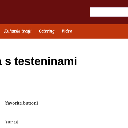
Kuharski tečaji
Catering
Video
a s testeninami
[favorite_button]
[ratings]