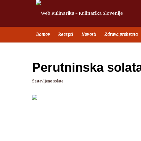
Domov
Recepti
Novosti
Zdrava prehrana
Perutninska solat
Sestavljene solate