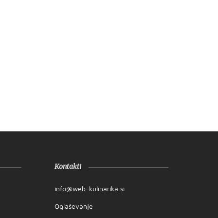
Kontakti
info@web-kulinarika.si
Oglaševanje