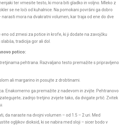
jaki ter vmesite testo, ki mora biti gladko in voljno. Mleko z
kler se ne loči od kuhalnice. Na pomokani površini ga dobro
o – narasti mora na dvakratni volumen, kar traja od ene do dve
 eno od zmesi za potice in krofe, ki ji dodate na zavojčku
labša, tradicija gor ali dol.
anovo potico:
etjinama pehtrana. Razvaljano testo premažite s pripravljeno
lom ali margarino in posujte z drobtinami.
nca. Enakomerno ga premažite z nadevom in zvijte. Pehtranovo
zategujete; zadnjo tretjino zvijete tako, da dvigate prtič. Zvitek
u.
ti, da naraste na dvojni volumen – od 1.5 – 2 uri. Med
tite ogljikov dioksid, ki se nabira med sloji – sicer bodo v