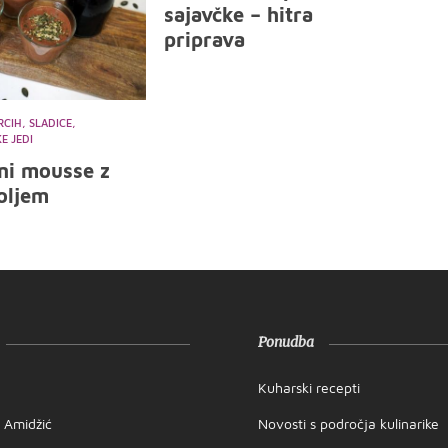
sajavčke – hitra
priprava
CIH, SLADICE,
E JEDI
ni mousse z
oljem
Ponudba
Kuharski recepti
a Amidžić
Novosti s področja kulinarike