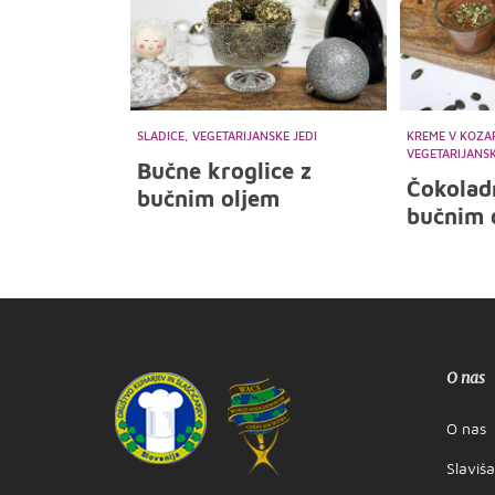
SLADICE, VEGETARIJANSKE JEDI
KREME V KOZAR
VEGETARIJANSK
Bučne kroglice z
Čokolad
bučnim oljem
bučnim 
O nas
O nas
Slaviš