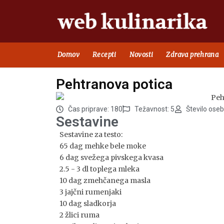
Domov
Recepti
Novosti
Zdrava prehrana
Pehtranova potica
Čas priprave: 180
Težavnost: 5
Število oseb
Sestavine
Sestavine za testo:
65 dag mehke bele moke
6 dag svežega pivskega kvasa
2.5 - 3 dl toplega mleka
10 dag zmehčanega masla
3 jajčni rumenjaki
10 dag sladkorja
2 žlici ruma