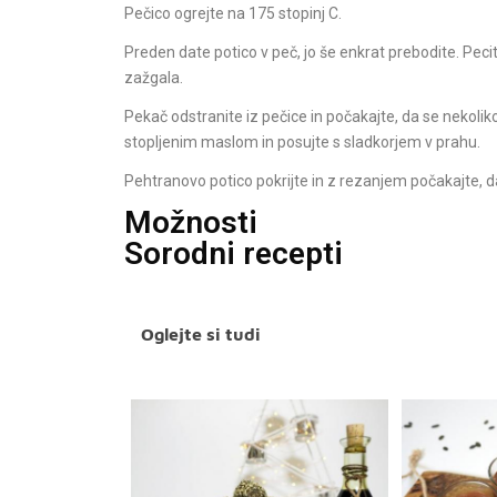
Pečico ogrejte na 175 stopinj C.
Preden date potico v peč, jo še enkrat prebodite. Pecite
zažgala.
Pekač odstranite iz pečice in počakajte, da se nekoliko
stopljenim maslom in posujte s sladkorjem v prahu.
Pehtranovo potico pokrijte in z rezanjem počakajte, 
Možnosti
Sorodni recepti
Oglejte si tudi