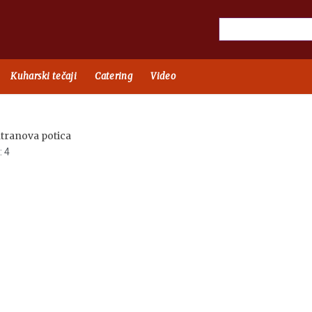
Kuharski tečaji
Catering
Video
: 4