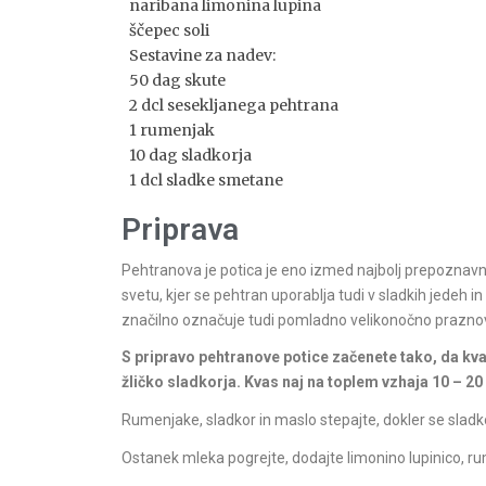
naribana limonina lupina
ščepec soli
Sestavine za nadev:
50 dag skute
2 dcl sesekljanega pehtrana
1 rumenjak
10 dag sladkorja
1 dcl sladke smetane
Priprava
Pehtranova je potica je eno izmed najbolj prepoznavni
svetu, kjer se pehtran uporablja tudi v sladkih jedeh 
značilno označuje tudi pomladno velikonočno prazno
S pripravo pehtranove potice začenete tako, da kva
žličko sladkorja. Kvas naj na toplem vzhaja 10 – 2
Rumenjake, sladkor in maslo stepajte, dokler se sladk
Ostanek mleka pogrejte, dodajte limonino lupinico, ru