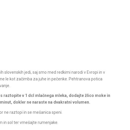
h slovenskih jedi, saj smo med redkimi narodi v Evropi in v
in ne le kot začimba za juhe in pečenke. Pehtranova potica
vanje.
s raztopite v 1 dcl mlačnega mleka, dodajte žlico moke in
0 minut, dokler ne naraste na dvakratni volumen.
or ne raztopi in se mešanica speni.
m in sol ter vmešajte rumenjake.