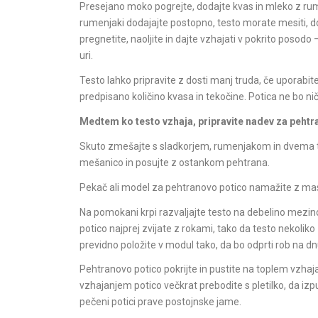
Presejano moko pogrejte, dodajte kvas in mleko z rumen
rumenjaki dodajajte postopno, testo morate mesiti, do
pregnetite, naoljite in dajte vzhajati v pokrito posod
uri.
Testo lahko pripravite z dosti manj truda, če uporabite
predpisano količino kvasa in tekočine. Potica ne bo nič s
Medtem ko testo vzhaja, pripravite nadev za pehtr
Skuto zmešajte s sladkorjem, rumenjakom in dvema tr
mešanico in posujte z ostankom pehtrana.
Pekač ali model za pehtranovo potico namažite z mas
Na pomokani krpi razvaljajte testo na debelino mezi
potico najprej zvijate z rokami, tako da testo nekoliko 
previdno položite v modul tako, da bo odprti rob na dn
Pehtranovo potico pokrijte in pustite na toplem vzhaja
vzhajanjem potico večkrat prebodite s pletilko, da izpus
pečeni potici prave postojnske jame.