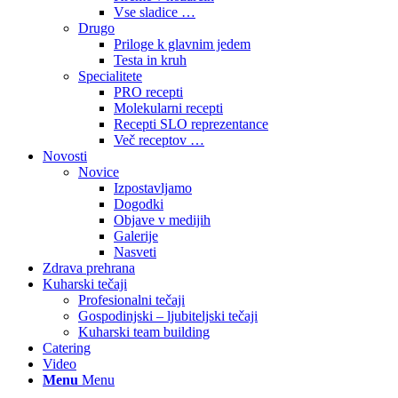
Vse sladice …
Drugo
Priloge k glavnim jedem
Testa in kruh
Specialitete
PRO recepti
Molekularni recepti
Recepti SLO reprezentance
Več receptov …
Novosti
Novice
Izpostavljamo
Dogodki
Objave v medijih
Galerije
Nasveti
Zdrava prehrana
Kuharski tečaji
Profesionalni tečaji
Gospodinjski – ljubiteljski tečaji
Kuharski team building
Catering
Video
Menu
Menu