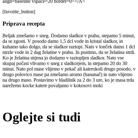
align=baseline vspace=20 border=0></A>
[favorite_button]
Priprava recepta
Beljak zmešamo v sneg. Dodamo sladkor v prahu, stepamo 5 minut,
da se zgosti. V posodo damo 1,5 dcl vode in kristal sladkor, in
kuhamo tako dolgo, da se sladkor raztopi. Nato v lonček damo 1 dcl
mrzle vode in 2 dag želatine v prahu. In pustimo, da se želatina strdi.
Ko je želatina strjena jo dodamo v raztopljen sladkor. Nato vse
skupaj počasi vlivamo v sneg z sladkorjem, in stepamo 20 do 30
minut. Nato pol mase vlijemo v pekač ali katerokoli drugo posodo, v
drugo polovico mase pa zmešamo aromo (bananač) in nato vlijemo
na drugo maso. Postavimo v hladilnik za 2 do 3 ure, ko je masa trda
narežemo kocke katere povaljamo v kokosovi moki
Oglejte si tudi