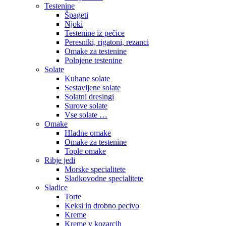
Testenine
Špageti
Njoki
Testenine iz pečice
Peresniki, rigatoni, rezanci
Omake za testenine
Polnjene testenine
Solate
Kuhane solate
Sestavljene solate
Solatni dresingi
Surove solate
Vse solate …
Omake
Hladne omake
Omake za testenine
Tople omake
Ribje jedi
Morske specialitete
Sladkovodne specialitete
Sladice
Torte
Keksi in drobno pecivo
Kreme
Kreme v kozarcih