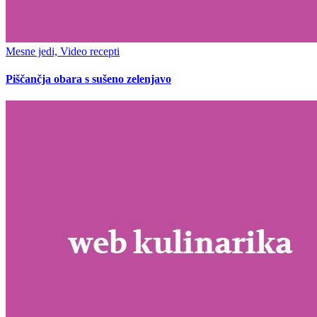
Mesne jedi, Video recepti
Piščančja obara s sušeno zelenjavo