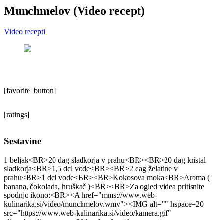
Munchmelov (Video recept)
Video recepti
[favorite_button]
[ratings]
Sestavine
1 beljak<BR>20 dag sladkorja v prahu<BR><BR>20 dag kristal
sladkorja<BR>1,5 dcl vode<BR><BR>2 dag želatine v
prahu<BR>1 dcl vode<BR><BR>Kokosova moka<BR>Aroma (
banana, čokolada, hruškač )<BR><BR>Za ogled videa pritisnite
spodnjo ikono:<BR><A href="mms://www.web-
kulinarika.si/video/munchmelov.wmv"><IMG alt="" hspace=20
src="https://www.web-kulinarika.si/video/kamera.gif"