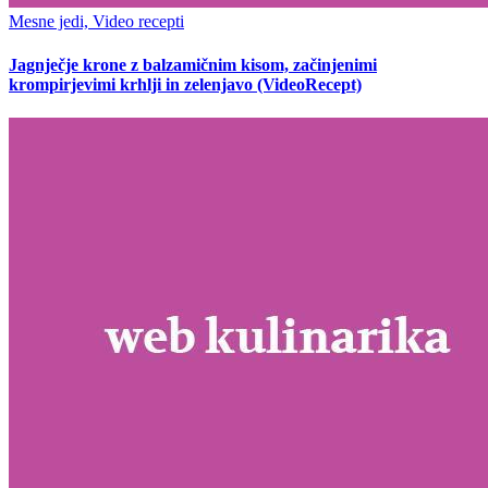
Mesne jedi, Video recepti
Jagnječje krone z balzamičnim kisom, začinjenimi
krompirjevimi krhlji in zelenjavo (VideoRecept)