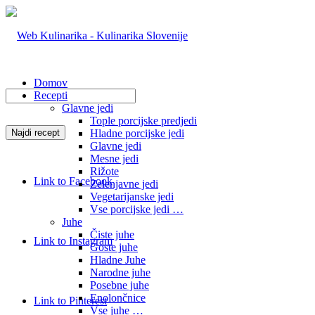
Domov
Recepti
Glavne jedi
Tople porcijske predjedi
Hladne porcijske jedi
Glavne jedi
Mesne jedi
Rižote
Link to Facebook
Zelenjavne jedi
Vegetarijanske jedi
Vse porcijske jedi …
Juhe
Čiste juhe
Link to Instagram
Goste juhe
Hladne Juhe
Narodne juhe
Posebne juhe
Enolončnice
Link to Pinterest
Vse juhe …