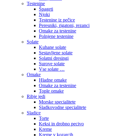
Testenine
Špageti
Njoki
Testenine iz pečice
Peresniki, rigatoni, rezanci
Omake za testenine
Polnjene testenine
Solate
Kuhane solate
Sestavljene solate
Solatni dresingi
Surove solate
Vse solate …
Omake
Hladne omake
Omake za testenine
Tople omake
Ribje jedi
Morske specialitete
Sladkovodne specialitete
Sladice
Torte
Keksi in drobno pecivo
Kreme
Kreme v kozarcih