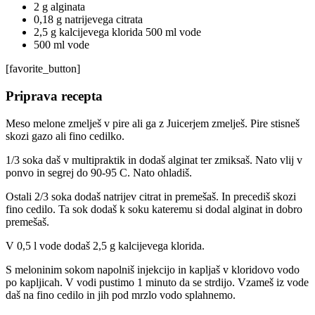
2 g alginata
0,18 g natrijevega citrata
2,5 g kalcijevega klorida 500 ml vode
500 ml vode
[favorite_button]
Priprava recepta
Meso melone zmelješ v pire ali ga z Juicerjem zmelješ. Pire stisneš
skozi gazo ali fino cedilko.
1/3 soka daš v multipraktik in dodaš alginat ter zmiksaš. Nato vlij v
ponvo in segrej do 90-95 C. Nato ohladiš.
Ostali 2/3 soka dodaš natrijev citrat in premešaš. In precediš skozi
fino cedilo. Ta sok dodaš k soku kateremu si dodal alginat in dobro
premešaš.
V 0,5 l vode dodaš 2,5 g kalcijevega klorida.
S meloninim sokom napolniš injekcijo in kapljaš v kloridovo vodo
po kapljicah. V vodi pustimo 1 minuto da se strdijo. Vzameš iz vode
daš na fino cedilo in jih pod mrzlo vodo splahnemo.