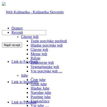
Domov
Recepti
Glavne jedi
Tople porcijske predjedi
Hladne porcijske jedi
Glavne jedi
Mesne jedi
Rižote
Link to Facebook
Zelenjavne jedi
Vegetarijanske jedi
Vse porcijske jedi …
Juhe
Čiste juhe
Link to Instagram
Goste juhe
Hladne Juhe
Narodne juhe
Posebne juhe
Enolončnice
Link to Pinterest
Vse juhe …