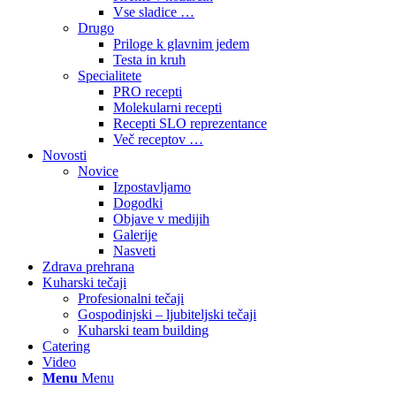
Vse sladice …
Drugo
Priloge k glavnim jedem
Testa in kruh
Specialitete
PRO recepti
Molekularni recepti
Recepti SLO reprezentance
Več receptov …
Novosti
Novice
Izpostavljamo
Dogodki
Objave v medijih
Galerije
Nasveti
Zdrava prehrana
Kuharski tečaji
Profesionalni tečaji
Gospodinjski – ljubiteljski tečaji
Kuharski team building
Catering
Video
Menu
Menu