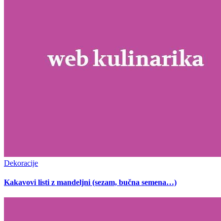
Dekoracije
Kakavovi listi z mandeljni (sezam, bučna semena…)