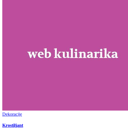
Dekoracije
Krostiljant