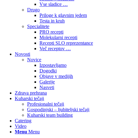
Vse sladice …
Drugo
Priloge k glavnim jedem
Testa in kruh
Specialitete
PRO recepti
Molekularni recepti
Recepti SLO reprezentance
Več receptov …
Novosti
Novice
Izpostavljamo
Dogodki
Objave v medijih
Galerije
Nasveti
Zdrava prehrana
Kuharski tečaji
Profesionalni tečaji
Gospodinjski – ljubiteljski tečaji
Kuharski team building
Catering
Video
Menu
Menu