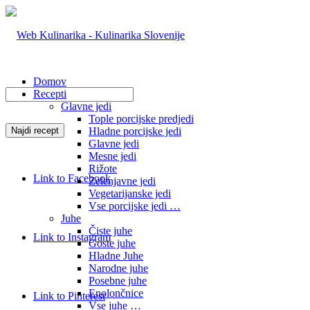
Domov
Recepti
Glavne jedi
Tople porcijske predjedi
Hladne porcijske jedi
Glavne jedi
Mesne jedi
Rižote
Link to Facebook
Zelenjavne jedi
Vegetarijanske jedi
Vse porcijske jedi …
Juhe
Čiste juhe
Link to Instagram
Goste juhe
Hladne Juhe
Narodne juhe
Posebne juhe
Enolončnice
Link to Pinterest
Vse juhe …