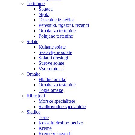
Testenine
Špageti
Njoki
Testenine iz pečice
Peresniki, rigatoni, rezanci
Omake za testenine
Polnjene testenine
Solate
Kuhane solate
Sestavljene solate
Solatni dresingi
Surove solate
Vse solate …
Omake
Hladne omake
Omake za testenine
Tople omake
Ribje jedi
Morske specialitete
Sladkovodne specialitete
Sladice
Torte
Keksi in drobno pecivo
Kreme
Kreme v kozarcih