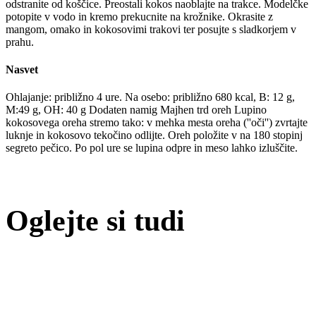
odstranite od koščice. Preostali kokos naoblajte na trakce. Modelčke
potopite v vodo in kremo prekucnite na krožnike. Okrasite z
mangom, omako in kokosovimi trakovi ter posujte s sladkorjem v
prahu.
Nasvet
Ohlajanje: približno 4 ure. Na osebo: približno 680 kcal, B: 12 g,
M:49 g, OH: 40 g Dodaten namig Majhen trd oreh Lupino
kokosovega oreha stremo tako: v mehka mesta oreha (''oči'') zvrtajte
luknje in kokosovo tekočino odlijte. Oreh položite v na 180 stopinj
segreto pečico. Po pol ure se lupina odpre in meso lahko izluščite.
Oglejte si tudi