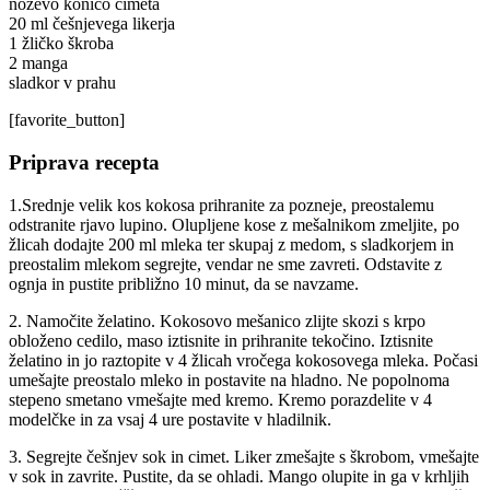
noževo konico cimeta
20 ml češnjevega likerja
1 žličko škroba
2 manga
sladkor v prahu
[favorite_button]
Priprava recepta
1.Srednje velik kos kokosa prihranite za pozneje, preostalemu
odstranite rjavo lupino. Olupljene kose z mešalnikom zmeljite, po
žlicah dodajte 200 ml mleka ter skupaj z medom, s sladkorjem in
preostalim mlekom segrejte, vendar ne sme zavreti. Odstavite z
ognja in pustite približno 10 minut, da se navzame.
2. Namočite želatino. Kokosovo mešanico zlijte skozi s krpo
obloženo cedilo, maso iztisnite in prihranite tekočino. Iztisnite
želatino in jo raztopite v 4 žlicah vročega kokosovega mleka. Počasi
umešajte preostalo mleko in postavite na hladno. Ne popolnoma
stepeno smetano vmešajte med kremo. Kremo porazdelite v 4
modelčke in za vsaj 4 ure postavite v hladilnik.
3. Segrejte češnjev sok in cimet. Liker zmešajte s škrobom, vmešajte
v sok in zavrite. Pustite, da se ohladi. Mango olupite in ga v krhljih