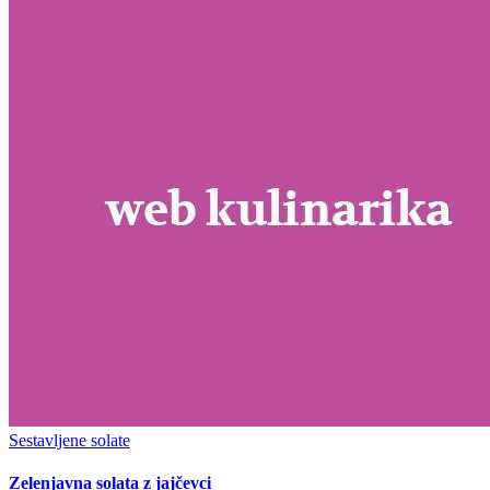
Sestavljene solate
Zelenjavna solata z jajčevci