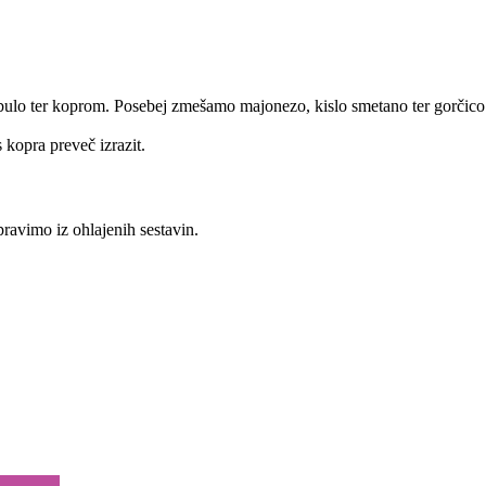
ebulo ter koprom. Posebej zmešamo majonezo, kislo smetano ter gorčico
 kopra preveč izrazit.
pravimo iz ohlajenih sestavin.