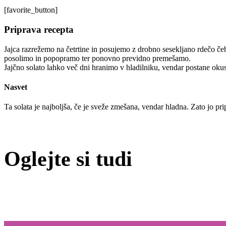
[favorite_button]
Priprava recepta
Jajca razrežemo na četrtine in posujemo z drobno sesekljano rdečo č
posolimo in popopramo ter ponovno previdno premešamo.
Jajčno solato lahko več dni hranimo v hladilniku, vendar postane okus
Nasvet
Ta solata je najboljša, če je sveže zmešana, vendar hladna. Zato jo pri
Oglejte si tudi