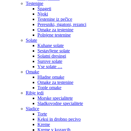
Testenine
Špageti
Njoki
Testenine iz pečice
Peresniki, rigatoni, rezanci
Omake za testenine
Polnjene testenine
Solate
Kuhane solate
Sestavljene solate
Solatni dresingi
Surove solate
Vse solate …
Omake
Hladne omake
Omake za testenine
Tople omake
Ribje jedi
Morske specialitete
Sladkovodne specialitete
Sladice
Torte
Keksi in drobno pecivo
Kreme
Kreme v kozarcih