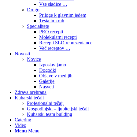
Vse sladice …
Drugo
Priloge k glavnim jedem
Testa in kruh
Specialitete
PRO recepti
Molekularni recepti
Recepti SLO reprezentance
Več receptov …
Novosti
Novice
Izpostavljamo
Dogodki
Objave v medijih
Galerije
Nasveti
Zdrava prehrana
Kuharski tečaji
Profesionalni tečaji
Gospodinjski – ljubiteljski tečaji
Kuharski team building
Catering
Video
Menu
Menu