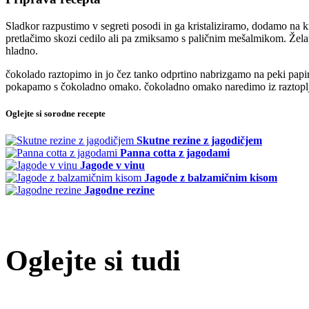
Sladkor razpustimo v segreti posodi in ga kristaliziramo, dodamo na
pretlačimo skozi cedilo ali pa zmiksamo s paličnim mešalmikom. Žel
hladno.
čokolado raztopimo in jo čez tanko odprtino nabrizgamo na peki papi
pokapamo s čokoladno omako. čokoladno omako naredimo iz raztoplje
Oglejte si sorodne recepte
Skutne rezine z jagodičjem
Panna cotta z jagodami
Jagode v vinu
Jagode z balzamičnim kisom
Jagodne rezine
Oglejte si tudi