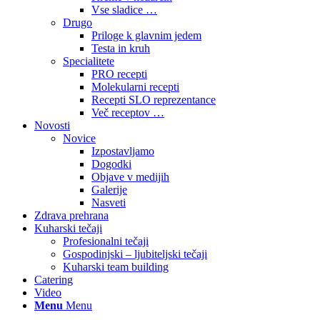
Vse sladice …
Drugo
Priloge k glavnim jedem
Testa in kruh
Specialitete
PRO recepti
Molekularni recepti
Recepti SLO reprezentance
Več receptov …
Novosti
Novice
Izpostavljamo
Dogodki
Objave v medijih
Galerije
Nasveti
Zdrava prehrana
Kuharski tečaji
Profesionalni tečaji
Gospodinjski – ljubiteljski tečaji
Kuharski team building
Catering
Video
Menu
Menu