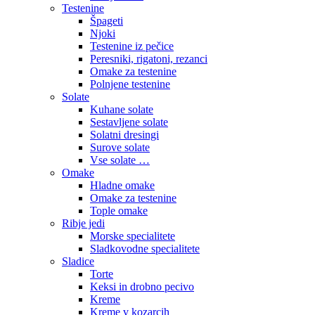
Testenine
Špageti
Njoki
Testenine iz pečice
Peresniki, rigatoni, rezanci
Omake za testenine
Polnjene testenine
Solate
Kuhane solate
Sestavljene solate
Solatni dresingi
Surove solate
Vse solate …
Omake
Hladne omake
Omake za testenine
Tople omake
Ribje jedi
Morske specialitete
Sladkovodne specialitete
Sladice
Torte
Keksi in drobno pecivo
Kreme
Kreme v kozarcih