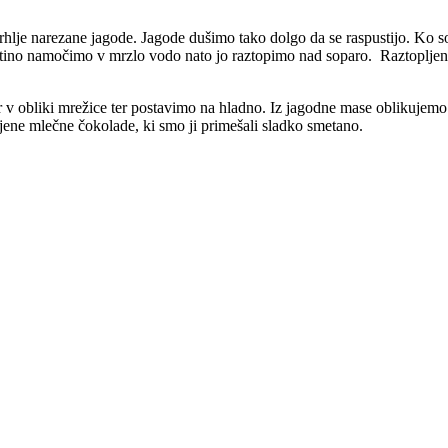
 krhlje narezane jagode. Jagode dušimo tako dolgo da se raspustijo. K
atino namočimo v mrzlo vodo nato jo raztopimo nad soparo. Raztopljen
r v obliki mrežice ter postavimo na hladno. Iz jagodne mase oblikujem
ne mlečne čokolade, ki smo ji primešali sladko smetano.