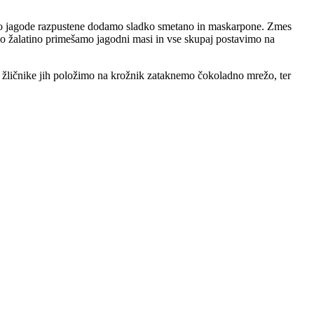
o so jagode razpustene dodamo sladko smetano in maskarpone. Zmes
o žalatino primešamo jagodni masi in vse skupaj postavimo na
o žličnike jih položimo na krožnik zataknemo čokoladno mrežo, ter