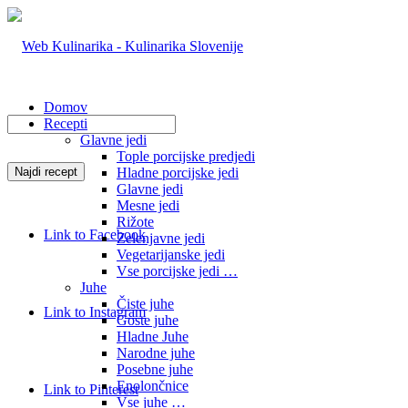
Domov
Recepti
Glavne jedi
Tople porcijske predjedi
Hladne porcijske jedi
Glavne jedi
Mesne jedi
Rižote
Link to Facebook
Zelenjavne jedi
Vegetarijanske jedi
Vse porcijske jedi …
Juhe
Čiste juhe
Link to Instagram
Goste juhe
Hladne Juhe
Narodne juhe
Posebne juhe
Enolončnice
Link to Pinterest
Vse juhe …