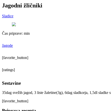
Jagodni žličniki
Sladice
Čas priprave:
min
Jagode
[favorite_button]
[ratings]
Sestavine
35dag svežih jagod, 3 liste žaletine(3g), 6dag sladkorja, 1,5dl sla
[favorite_button]
Priprava recepta