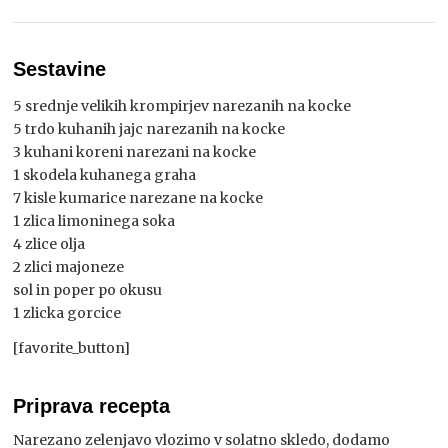
Sestavine
5 srednje velikih krompirjev narezanih na kocke
5 trdo kuhanih jajc narezanih na kocke
3 kuhani koreni narezani na kocke
1 skodela kuhanega graha
7 kisle kumarice narezane na kocke
1 zlica limoninega soka
4 zlice olja
2 zlici majoneze
sol in poper po okusu
1 zlicka gorcice
[favorite_button]
Priprava recepta
Narezano zelenjavo vlozimo v solatno skledo, dodamo