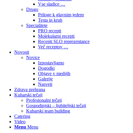
Vse sladice …
Drugo
Priloge k glavnim jedem
Testa in kruh
Specialitete
PRO recepti
Molekularni recepti
Recepti SLO reprezentance
Več receptov …
Novosti
Novice
Izpostavljamo
Dogodki
Objave v medijih
Galerije
Nasveti
Zdrava prehrana
Kuharski tečaji
Profesionalni tečaji
Gospodinjski – ljubiteljski tečaji
Kuharski team building
Catering
Video
Menu
Menu