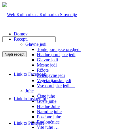
Domov
Recepti
Glavne jedi
Tople porcijske predjedi
Hladne porcijske jedi
Glavne jedi
Mesne jedi
Rižote
Link to Facebook
Zelenjavne jedi
Vegetarijanske jedi
Vse porcijske jedi …
Juhe
Čiste juhe
Link to Instagram
Goste juhe
Hladne Juhe
Narodne juhe
Posebne juhe
Enolončnice
Link to Pinterest
Vse juhe …