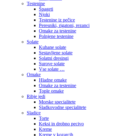
Testenine
Špageti
Njoki
Testenine iz pečice
Peresniki, rigatoni, rezanci
Omake za testenine
Polnjene testenine
Solate
Kuhane solate
Sestavljene solate
Solatni dresingi
Surove solate
Vse solate …
Omake
Hladne omake
Omake za testenine
Tople omake
Ribje jedi
Morske specialitete
Sladkovodne specialitete
Sladice
Torte
Keksi in drobno pecivo
Kreme
Kreme v kozarcih