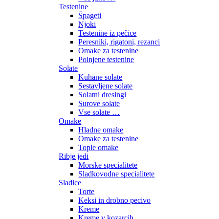
Testenine
Špageti
Njoki
Testenine iz pečice
Peresniki, rigatoni, rezanci
Omake za testenine
Polnjene testenine
Solate
Kuhane solate
Sestavljene solate
Solatni dresingi
Surove solate
Vse solate …
Omake
Hladne omake
Omake za testenine
Tople omake
Ribje jedi
Morske specialitete
Sladkovodne specialitete
Sladice
Torte
Keksi in drobno pecivo
Kreme
Kreme v kozarcih