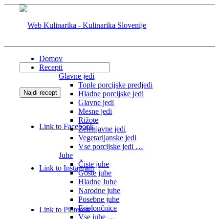
Domov
Recepti
Glavne jedi
Tople porcijske predjedi
Hladne porcijske jedi
Glavne jedi
Mesne jedi
Rižote
Link to Facebook
Zelenjavne jedi
Vegetarijanske jedi
Vse porcijske jedi …
Juhe
Čiste juhe
Link to Instagram
Goste juhe
Hladne Juhe
Narodne juhe
Posebne juhe
Enolončnice
Link to Pinterest
Vse juhe …