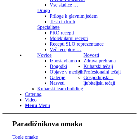
Vse sladice …
Drugo
Priloge k glavnim jedem
Testa in kruh
Specialitete
PRO recepti
Molekularni recepti
Recepti SLO reprezentance
Več receptov …
Novice
Novosti
Izpostavljamo
Zdrava prehrana
Dogodki
Kuharski tečaji
Objave v medijih
Profesionalni tečaji
Galerije
Gospodinjski –
Nasveti
ljubiteljski tečaji
Kuharski team building
Catering
Video
Menu
Menu
Paradižnikova omaka
Tople omake