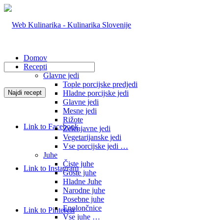
Domov
Recepti
Glavne jedi
Tople porcijske predjedi
Hladne porcijske jedi
Glavne jedi
Mesne jedi
Rižote
Link to Facebook
Zelenjavne jedi
Vegetarijanske jedi
Vse porcijske jedi …
Juhe
Čiste juhe
Link to Instagram
Goste juhe
Hladne Juhe
Narodne juhe
Posebne juhe
Enolončnice
Link to Pinterest
Vse juhe …