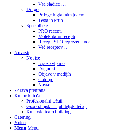
Vse sladice …
Drugo
Priloge k glavnim jedem
Testa in kruh
Specialitete
PRO recepti
Molekularni recepti
Recepti SLO reprezentance
Več receptov …
Novosti
Novice
Izpostavljamo
Dogodki
Objave v medijih
Galerije
Nasveti
Zdrava prehrana
Kuharski tečaji
Profesionalni tečaji
Gospodinjski – ljubiteljski tečaji
Kuharski team building
Catering
Video
Menu
Menu