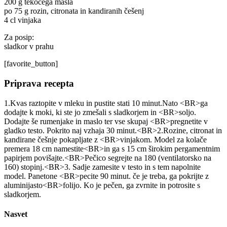
200 g tekočega masla
po 75 g rozin, citronata in kandiranih češenj
4 cl vinjaka
Za posip:
sladkor v prahu
[favorite_button]
Priprava recepta
1.Kvas raztopite v mleku in pustite stati 10 minut.Nato <BR>ga
dodajte k moki, ki ste jo zmešali s sladkorjem in <BR>soljo.
Dodajte še rumenjake in maslo ter vse skupaj <BR>pregnetite v
gladko testo. Pokrito naj vzhaja 30 minut.<BR>2.Rozine, citronat in
kandirane češnje pokapljate z <BR>vinjakom. Model za kolače
premera 18 cm namestite<BR>in ga s 15 cm širokim pergamentnim
papirjem povišajte.<BR>Pečico segrejte na 180 (ventilatorsko na
160) stopinj.<BR>3. Sadje zamesite v testo in s tem napolnite
model. Panetone <BR>pecite 90 minut. če je treba, ga pokrijte z
aluminijasto<BR>folijo. Ko je pečen, ga zvrnite in potrosite s
sladkorjem.
Nasvet