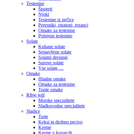
Testenine
Špageti
Njoki
Testenine iz pečice
Peresniki, rigatoni, rezanci
Omake za testenine
Polnjene testenine
Solate
Kuhane solate
Sestavljene solate
Solatni dresingi
Surove solate
Vse solate …
Omake
Hladne omake
Omake za testenine
Tople omake
Ribje jedi
Morske specialitete
Sladkovodne specialitete
Sladice
Torte
Keksi in drobno pecivo
Kreme
Kreme v kozarcih