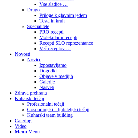
Vse sladice …
Drugo
Priloge k glavnim jedem
Testa in kruh
Specialitete
PRO recepti
Molekularni recepti
Recepti SLO reprezentance
Več receptov …
Novosti
Novice
Izpostavljamo
Dogodki
Objave v medijih
Galerije
Nasveti
Zdrava prehrana
Kuharski tečaji
Profesionalni tečaji
Gospodinjski – ljubiteljski tečaji
Kuharski team building
Catering
Video
Menu
Menu