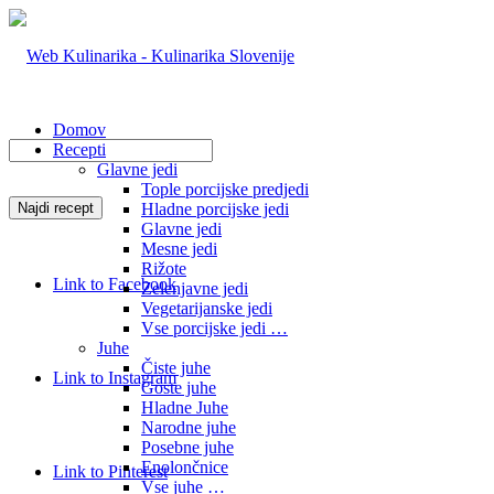
Domov
Recepti
Glavne jedi
Tople porcijske predjedi
Hladne porcijske jedi
Glavne jedi
Mesne jedi
Rižote
Link to Facebook
Zelenjavne jedi
Vegetarijanske jedi
Vse porcijske jedi …
Juhe
Čiste juhe
Link to Instagram
Goste juhe
Hladne Juhe
Narodne juhe
Posebne juhe
Enolončnice
Link to Pinterest
Vse juhe …