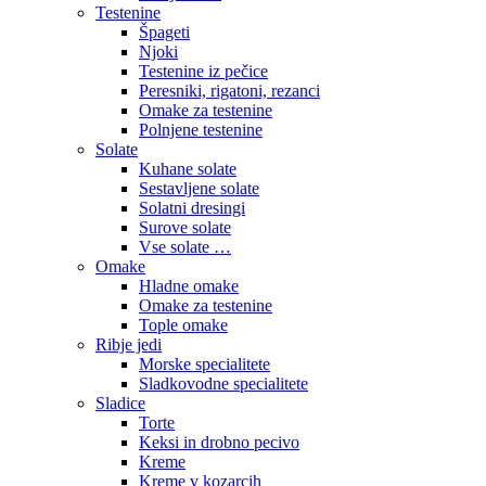
Testenine
Špageti
Njoki
Testenine iz pečice
Peresniki, rigatoni, rezanci
Omake za testenine
Polnjene testenine
Solate
Kuhane solate
Sestavljene solate
Solatni dresingi
Surove solate
Vse solate …
Omake
Hladne omake
Omake za testenine
Tople omake
Ribje jedi
Morske specialitete
Sladkovodne specialitete
Sladice
Torte
Keksi in drobno pecivo
Kreme
Kreme v kozarcih