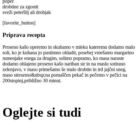
poper
drobtine za zgostit
sveži peteršilj ali drobjak
[favorite_button]
Priprava recepta
Proseno kašo operemo in skuhamo v mleku kateremu dodamo malo
soli, ko je kuhana jo pustimno ohladit, posebej vmešamo margarino
rumenjake enega za drugim, solimo popramo, ko masa naraste
dodamo ohlajeno proseno kašo nariban sir in na maslu sotirano
zelenjavo, v maso primešamo še malo drobtin in trd jajčni sneg,
maso stresemo&nbsp;na pomaščen pekač in pečemo v pečici na
200stopinj,približno 30 minut.
Oglejte si tudi