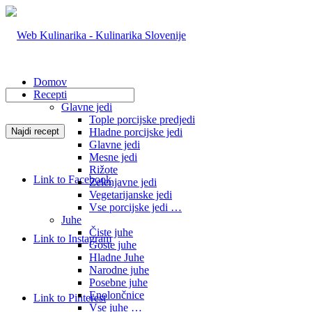
Domov
Recepti
Glavne jedi
Tople porcijske predjedi
Hladne porcijske jedi
Glavne jedi
Mesne jedi
Rižote
Link to Facebook
Zelenjavne jedi
Vegetarijanske jedi
Vse porcijske jedi …
Juhe
Čiste juhe
Link to Instagram
Goste juhe
Hladne Juhe
Narodne juhe
Posebne juhe
Enolončnice
Link to Pinterest
Vse juhe …