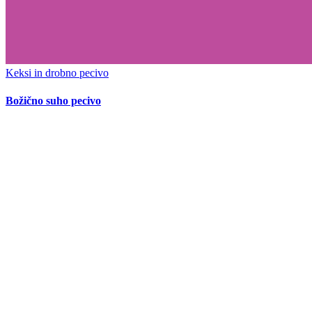
Keksi in drobno pecivo
Božično suho pecivo