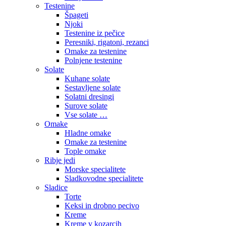
Testenine
Špageti
Njoki
Testenine iz pečice
Peresniki, rigatoni, rezanci
Omake za testenine
Polnjene testenine
Solate
Kuhane solate
Sestavljene solate
Solatni dresingi
Surove solate
Vse solate …
Omake
Hladne omake
Omake za testenine
Tople omake
Ribje jedi
Morske specialitete
Sladkovodne specialitete
Sladice
Torte
Keksi in drobno pecivo
Kreme
Kreme v kozarcih