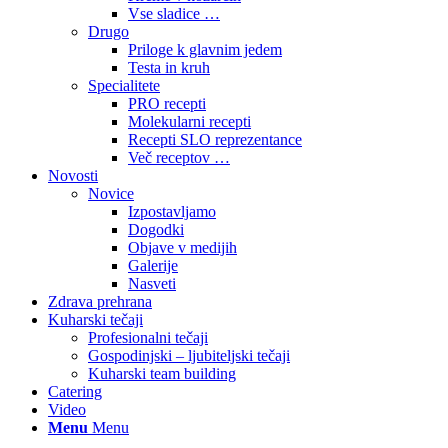
Vse sladice …
Drugo
Priloge k glavnim jedem
Testa in kruh
Specialitete
PRO recepti
Molekularni recepti
Recepti SLO reprezentance
Več receptov …
Novosti
Novice
Izpostavljamo
Dogodki
Objave v medijih
Galerije
Nasveti
Zdrava prehrana
Kuharski tečaji
Profesionalni tečaji
Gospodinjski – ljubiteljski tečaji
Kuharski team building
Catering
Video
Menu
Menu