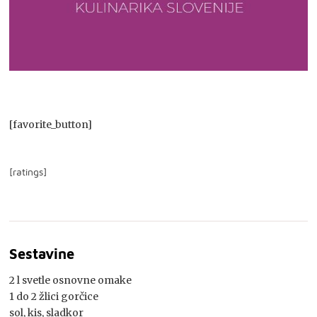
[favorite_button]
[ratings]
Sestavine
2 l svetle osnovne omake
1 do 2 žlici gorčice
sol, kis, sladkor