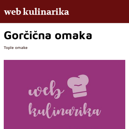
Gorčična omaka
Tople omake