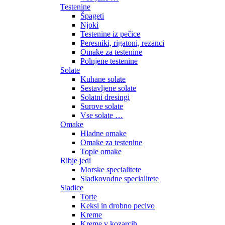
Testenine
Špageti
Njoki
Testenine iz pečice
Peresniki, rigatoni, rezanci
Omake za testenine
Polnjene testenine
Solate
Kuhane solate
Sestavljene solate
Solatni dresingi
Surove solate
Vse solate …
Omake
Hladne omake
Omake za testenine
Tople omake
Ribje jedi
Morske specialitete
Sladkovodne specialitete
Sladice
Torte
Keksi in drobno pecivo
Kreme
Kreme v kozarcih