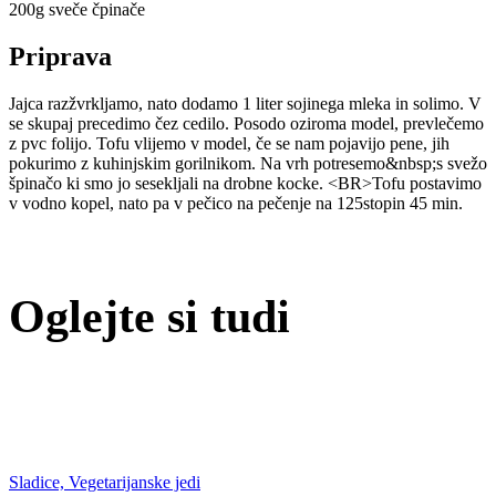
200g sveče čpinače
Priprava
Jajca razžvrkljamo, nato dodamo 1 liter sojinega mleka in solimo. V
se skupaj precedimo čez cedilo. Posodo oziroma model, prevlečemo
z pvc folijo. Tofu vlijemo v model, če se nam pojavijo pene, jih
pokurimo z kuhinjskim gorilnikom. Na vrh potresemo&nbsp;s svežo
špinačo ki smo jo sesekljali na drobne kocke. <BR>Tofu postavimo
v vodno kopel, nato pa v pečico na pečenje na 125stopin 45 min.
Oglejte si tudi
Sladice, Vegetarijanske jedi