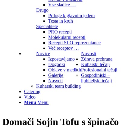
Vse sladice …
Drugo
Priloge k glavnim jedem
Testa in kruh
Specialitete
PRO recepti
Molekularni recepti
Recepti SLO reprezentance
Več receptov …
Novice
Novosti
Izpostavljamo
Zdrava prehrana
Dogodki
Kuharski tečaji
Objave v medijih
Profesionalni tečaji
Galerije
Gospodinjski –
Nasveti
ljubiteljski tečaji
Kuharski team building
Catering
Video
Menu
Menu
Domači Sojin Tofu s špinačo