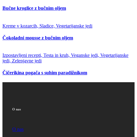
Bučne kroglice z bučnim oljem
Kreme v kozarcih, Sladice, Vegetarijanske jedi
Čokoladni mousse z bučnim oljem
Izpostavljeni recepti, Testa in kruh, Veganske jedi, Vegetarijanske
jedi, Zelenjavne jedi
Čičerikina pogača s suhim paradižnikom
O nas
O nas