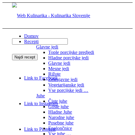
Domov
Recepti
Glavne jedi
Tople porcijske predjedi
Hladne porcijske jedi
Glavne jedi
Mesne jedi
Rižote
Link to Facebook
Zelenjavne jedi
Vegetarijanske jedi
Vse porcijske jedi …
Juhe
Čiste juhe
Link to Instagram
Goste juhe
Hladne Juhe
Narodne juhe
Posebne juhe
Enolončnice
Link to Pinterest
Vse juhe …