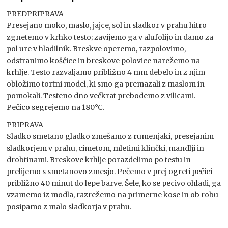
PREDPRIPRAVA
Presejano moko, maslo, jajce, sol in sladkor v prahu hitro
zgnetemo v krhko testo; zavijemo ga v alufolijo in damo za
pol ure v hladilnik. Breskve operemo, razpolovimo,
odstranimo koščice in breskove polovice narežemo na
krhlje. Testo razvaljamo približno 4 mm debelo in z njim
obložimo tortni model, ki smo ga premazali z maslom in
pomokali. Testeno dno večkrat prebodemo z vilicami.
Pečico segrejemo na 180°C.
PRIPRAVA
Sladko smetano gladko zmešamo z rumenjaki, presejanim
sladkorjem v prahu, cimetom, mletimi klinčki, mandlji in
drobtinami. Breskove krhlje porazdelimo po testu in
prelijemo s smetanovo zmesjo. Pečemo v prej ogreti pečici
približno 40 minut do lepe barve. Šele, ko se pecivo ohladi, ga
vzamemo iz modla, razrežemo na primerne kose in ob robu
posipamo z malo sladkorja v prahu.