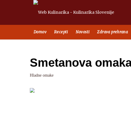
Domov
Recepti
Novosti
Zdrava prehrana
Smetanova omak
Hladne omake