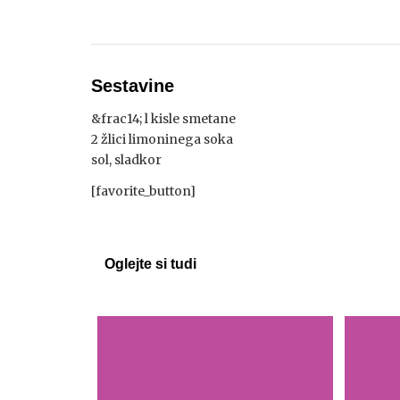
Sestavine
&frac14; l kisle smetane
2 žlici limoninega soka
sol, sladkor
[favorite_button]
Oglejte si tudi