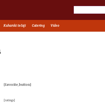
Kuharski tečaji
Catering
Video
a
[favorite_button]
[ratings]