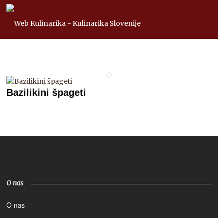
Bazilikini špageti
O nas
O nas