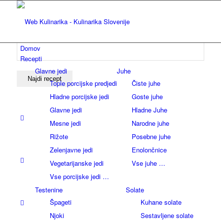
Domov
Recepti
Glavne jedi
Juhe
Tople porcijske predjedi
Čiste juhe
Hladne porcijske jedi
Goste juhe
Glavne jedi
Hladne Juhe
Mesne jedi
Narodne juhe
Rižote
Posebne juhe
Zelenjavne jedi
Enolončnice
Vegetarijanske jedi
Vse juhe …
Vse porcijske jedi …
Testenine
Solate
Špageti
Kuhane solate
Njoki
Sestavljene solate