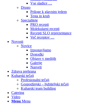
Vse sladice …
Drugo
Priloge k glavnim jedem
Testa in kruh
Specialitete
PRO recepti
Molekularni recepti
Recepti SLO reprezentance
Več receptov …
Novosti
Novice
Izpostavljamo
Dogodki
Objave v medijih
Galerije
Nasveti
Zdrava prehrana
Kuharski tečaji
Profesionalni tečaji
Gospodinjski – ljubiteljski tečaji
Kuharski team building
Catering
Video
Menu
Menu