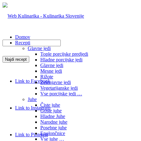
Domov
Recepti
Glavne jedi
Tople porcijske predjedi
Hladne porcijske jedi
Glavne jedi
Mesne jedi
Rižote
Link to Facebook
Zelenjavne jedi
Vegetarijanske jedi
Vse porcijske jedi …
Juhe
Čiste juhe
Link to Instagram
Goste juhe
Hladne Juhe
Narodne juhe
Posebne juhe
Enolončnice
Link to Pinterest
Vse juhe …