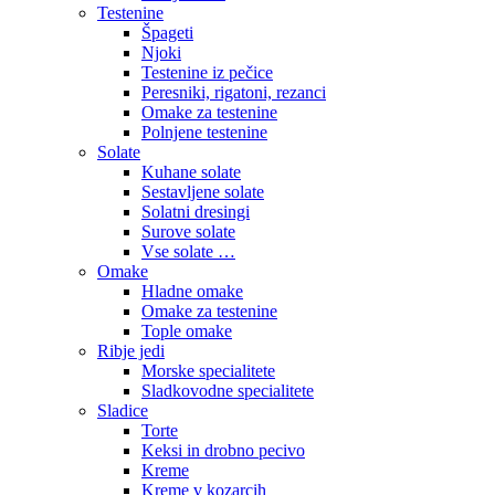
Testenine
Špageti
Njoki
Testenine iz pečice
Peresniki, rigatoni, rezanci
Omake za testenine
Polnjene testenine
Solate
Kuhane solate
Sestavljene solate
Solatni dresingi
Surove solate
Vse solate …
Omake
Hladne omake
Omake za testenine
Tople omake
Ribje jedi
Morske specialitete
Sladkovodne specialitete
Sladice
Torte
Keksi in drobno pecivo
Kreme
Kreme v kozarcih