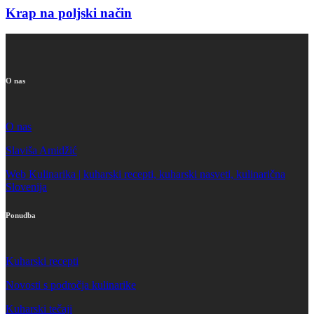
Krap na poljski način
O nas
O nas
Slaviša Amidžić
Web Kulinarika | kuharski recepti, kuharski nasveti, kulinarična
Slovenija
Ponudba
Kuharski recepti
Novosti s področja kulinarike
Kuharski tečaji