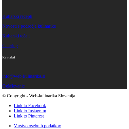
Kuharski recepti
Novosti s področja kulinarike
Kuharski tečaji
Catering
Kontakti
info@web-kulinarika.si
Oglaševanje
© Copyright - Web-kulinarika Slovenija
Link to Facebook
Link to Instagram
Link to Pinterest
Varstvo osebnih podatkov