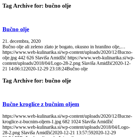
Tag Archive for:
bučno olje
Bučno olje
21. decembra, 2020
Bučno olje ali zeleno zlato je bogato, okusno in hranilno olje,…
https://www.web-kulinarika.si/wp-content/uploads/2020/12/Bucno-
olje.jpg
442
626
Slaviša Amidžić
https://www.web-kulinarika.si/wp-
content/uploads/2018/04/Logo-28-2.png
Slaviša Amidžić
2020-12-
21 14:06:12
2020-12-29 23:18:24
Bučno olje
Tag Archive for:
bučno olje
Bučne kroglice z bučnim oljem
https://www.web-kulinarika.si/wp-content/uploads/2020/12/Bucne-
kroglice-z-bucnim-oljem-1.jpg
682
1024
Slaviša Amidžić
https://www.web-kulinarika.si/wp-content/uploads/2018/04/Logo-
28-2.png
Slaviša Amidžić
2020-12-21 13:57:59
2020-12-29