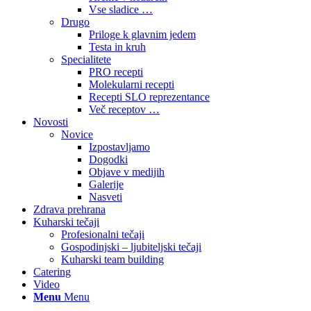
Vse sladice …
Drugo
Priloge k glavnim jedem
Testa in kruh
Specialitete
PRO recepti
Molekularni recepti
Recepti SLO reprezentance
Več receptov …
Novosti
Novice
Izpostavljamo
Dogodki
Objave v medijih
Galerije
Nasveti
Zdrava prehrana
Kuharski tečaji
Profesionalni tečaji
Gospodinjski – ljubiteljski tečaji
Kuharski team building
Catering
Video
Menu
Menu