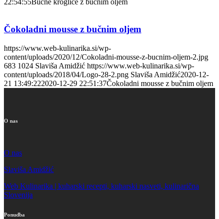
22:54:55
Bučne kroglice z bučnim oljem
Čokoladni mousse z bučnim oljem
https://www.web-kulinarika.si/wp-
content/uploads/2020/12/Cokoladni-mousse-z-bucnim-oljem-2.jpg
683
1024
Slaviša Amidžić
https://www.web-kulinarika.si/wp-
content/uploads/2018/04/Logo-28-2.png
Slaviša Amidžić
2020-12-
21 13:49:22
2020-12-29 22:51:37
Čokoladni mousse z bučnim oljem
O nas
O nas
Slaviša Amidžić
Web Kulinarika | kuharski recepti, kuharski nasveti, kulinarična
Slovenija
Ponudba