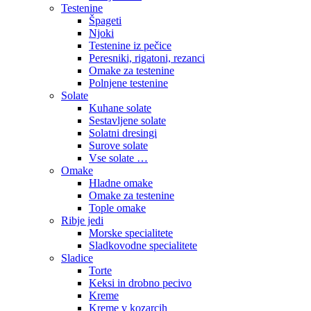
Testenine
Špageti
Njoki
Testenine iz pečice
Peresniki, rigatoni, rezanci
Omake za testenine
Polnjene testenine
Solate
Kuhane solate
Sestavljene solate
Solatni dresingi
Surove solate
Vse solate …
Omake
Hladne omake
Omake za testenine
Tople omake
Ribje jedi
Morske specialitete
Sladkovodne specialitete
Sladice
Torte
Keksi in drobno pecivo
Kreme
Kreme v kozarcih