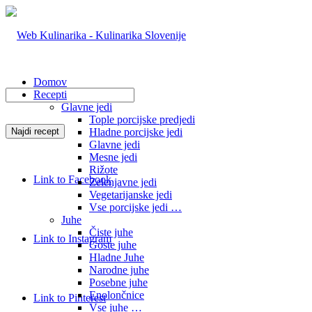
Domov
Recepti
Glavne jedi
Tople porcijske predjedi
Hladne porcijske jedi
Glavne jedi
Mesne jedi
Rižote
Link to Facebook
Zelenjavne jedi
Vegetarijanske jedi
Vse porcijske jedi …
Juhe
Čiste juhe
Link to Instagram
Goste juhe
Hladne Juhe
Narodne juhe
Posebne juhe
Enolončnice
Link to Pinterest
Vse juhe …