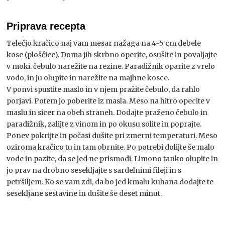
Priprava recepta
Telečjo kračico naj vam mesar nažaga na 4-5 cm debele
kose (ploščice). Doma jih skrbno operite, osušite in povaljajte
v moki. čebulo narežite na rezine. Paradižnik oparite z vrelo
vodo, in ju olupite in narežite na majhne kosce.
V ponvi spustite maslo in v njem pražite čebulo, da rahlo
porjavi. Potem jo poberite iz masla. Meso na hitro opecite v
maslu in sicer na obeh straneh. Dodajte praženo čebulo in
paradižnik, zalijte z vinom in po okusu solite in poprajte.
Ponev pokrijte in počasi dušite pri zmerni temperaturi. Meso
oziroma kračico tu in tam obrnite. Po potrebi dolijte še malo
vode in pazite, da se jed ne prismodi. Limono tanko olupite in
jo prav na drobno sesekljajte s sardelnimi fileji in s
petršiljem. Ko se vam zdi, da bo jed kmalu kuhana dodajte te
sesekljane sestavine in dušite še deset minut.