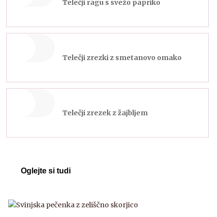
Telečji ragu s svežo papriko
Telečji zrezki z smetanovo omako
Telečji zrezek z žajbljem
Oglejte si tudi