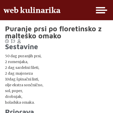
Puranje prsi po floretinsko z
malteško omako
Sestavine
50 dag puranjih prsi,
2 rumenjaka,
2 dag sardelni fileti,
2 dag majoneza
10dag špinačni listi,
olje ekstra sončnično,
sol, poper,
drobnjak,
holadska omaka.
Priprava