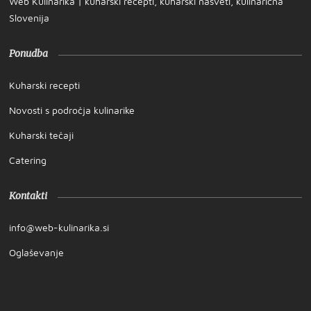
Web Kulinarika | kuharski recepti, kuharski nasveti, kulinarična
Slovenija
Ponudba
Kuharski recepti
Novosti s področja kulinarike
Kuharski tečaji
Catering
Kontakti
info@web-kulinarika.si
Oglaševanje