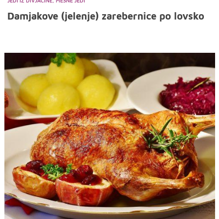
JEDI IZ DIVJAČINE, MESNE JEDI
Damjakove (jelenje) zarebernice po lovsko