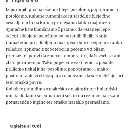
Iz puranjih prsi narežemo fileje, posolimo, popopramo in
potolčemo. Kuhane rumenjake in sardelne fileje fino
sesekljamo in na koncu primešamo lahko majonezo.
Špinačne liste blanširamo č pazimo, da ostanejo lepo
zeleni. Ohlajene položimo po puranjih filejih. Nanje
namažemo prej dobljeno maso, vse dobro zvijemo v tanko
roladico, spnemo z zobotebci in pečemo v z oljem
premazani ponvi na zmerni temperaturi, da iz vseh strani
zlato porumenijo. Tako popečene vzamemo iz posode,
prilijemo nekaj juhe, posolimo, popopramo. Omako
pustimo rahlo vreti skupaj z roladicami, da se zmehčajo, pri
tem omaka povre.
Roladice ponudimo s malteško omako; Knorr holandski
omaki dodamo še pomaračni sok in na rezance narezano
pomarančno lupino ter omako narahlo premešamo.
Oglejte si tudi