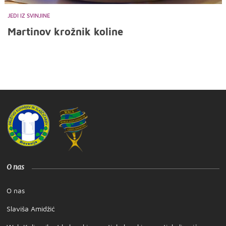
JEDI IZ SVINJINE
Martinov krožnik koline
O nas
O nas
Slaviša Amidžić