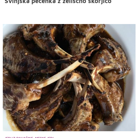
Svinjska pečenka z zeliščno skorjico