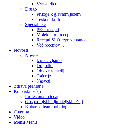
Vse sladice …
Drugo
Priloge k glavnim jedem
Testa in kruh
Specialitete
PRO recepti
Molekularni recepti
Recepti SLO reprezentance
Več receptov …
Novosti
Novice
Izpostavljamo
Dogodki
Objave v medijih
Galerije
Nasveti
Zdrava prehrana
Kuharski tečaji
Profesionalni tečaji
Gospodinjski – ljubiteljski tečaji
Kuharski team building
Catering
Video
Menu
Menu