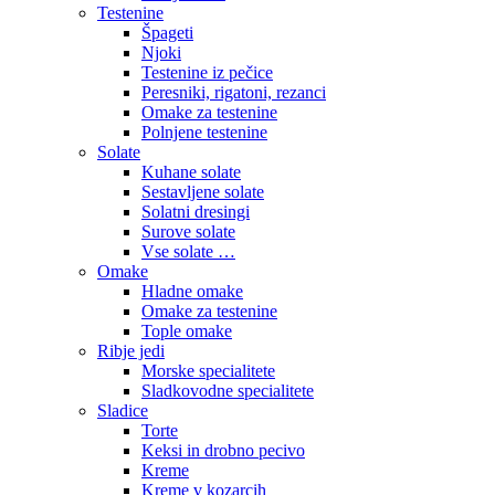
Testenine
Špageti
Njoki
Testenine iz pečice
Peresniki, rigatoni, rezanci
Omake za testenine
Polnjene testenine
Solate
Kuhane solate
Sestavljene solate
Solatni dresingi
Surove solate
Vse solate …
Omake
Hladne omake
Omake za testenine
Tople omake
Ribje jedi
Morske specialitete
Sladkovodne specialitete
Sladice
Torte
Keksi in drobno pecivo
Kreme
Kreme v kozarcih