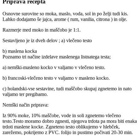
Priprava recepta
Osnovne surovine so moka, maslo, voda, sol in po želji tudi kis.
Lahko dodajamo še jajca, arome ( rum, vanilia, citrona ) in olje.
Razmerje med moko in maščobo je 1:1.
Sestavljeno je iz dveh delov ; a) vlečeno testo
b) maslena kocka
Poznamo tri načine izdelave maslenega listnatega testa;
a) nemški-masleno kocko v valjamo v vlečeno testo.
b) francoski-vlečeno testo v valjamo v masleno kocko.
c) holandski-vse sestavine, tudi maščobo skupaj zgnetemo in nato
valjamo ter pregibamo.
Nemški način priprava:
Iz 90% moke, 10% maščobe, vode in soli zgnetemo vlečeno
testo.Testo moramo dobro zgnesti, njegova trdota pa mora biti enaka
trdoti maslene kocke. Zgneteno testo oblikujemo v hlebček,
zarežemo, pokrijemo z PVC. folijo in pustimo počivati 20-30 min.