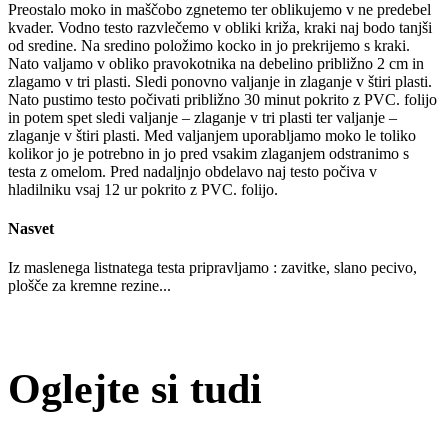
Preostalo moko in maščobo zgnetemo ter oblikujemo v ne predebel
kvader. Vodno testo razvlečemo v obliki križa, kraki naj bodo tanjši
od sredine. Na sredino položimo kocko in jo prekrijemo s kraki.
Nato valjamo v obliko pravokotnika na debelino približno 2 cm in
zlagamo v tri plasti. Sledi ponovno valjanje in zlaganje v štiri plasti.
Nato pustimo testo počivati približno 30 minut pokrito z PVC. folijo
in potem spet sledi valjanje – zlaganje v tri plasti ter valjanje –
zlaganje v štiri plasti. Med valjanjem uporabljamo moko le toliko
kolikor jo je potrebno in jo pred vsakim zlaganjem odstranimo s
testa z omelom. Pred nadaljnjo obdelavo naj testo počiva v
hladilniku vsaj 12 ur pokrito z PVC. folijo.
Nasvet
Iz maslenega listnatega testa pripravljamo : zavitke, slano pecivo,
plošče za kremne rezine...
Oglejte si tudi