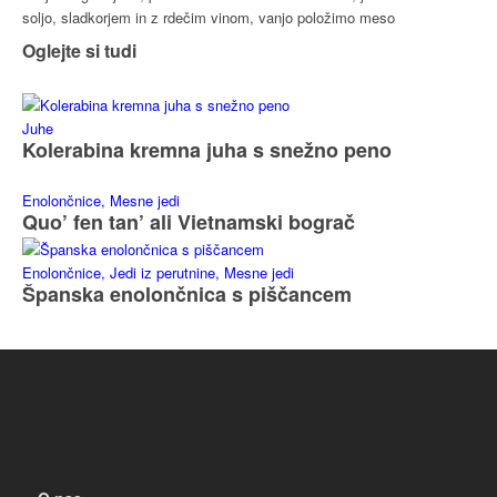
soljo, sladkorjem in z rdečim vinom, vanjo položimo meso
Oglejte si tudi
Juhe
Kolerabina kremna juha s snežno peno
Enolončnice, Mesne jedi
Quo’ fen tan’ ali Vietnamski bograč
Enolončnice, Jedi iz perutnine, Mesne jedi
Španska enolončnica s piščancem