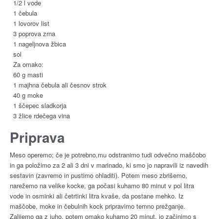
1/2 l vode
1 čebula
1 lovorov list
3 poprova zrna
1 nageljnova žbica
sol
Za omako:
60 g masti
1 majhna čebula ali česnov strok
40 g moke
1 ščepec sladkorja
3 žlice rdečega vina
Priprava
Meso operemo; če je potrebno,mu odstranimo tudi odvečno maščobo
in ga položimo za 2 ali 3 dni v marinado, ki smo jo napravili iz navedih
sestavin (zavremo in pustimo ohladiti). Potem meso zbrišemo,
narežemo na velike kocke, ga počasi kuhamo 80 minut v pol litra
vode in osminki ali četrtinki litra kvaše, da postane mehko. Iz
maščobe, moke in čebulnih kock pripravimo temno prežganje.
Zalijemo ga z juho, potem omako kuhamo 20 minut, jo začinimo s