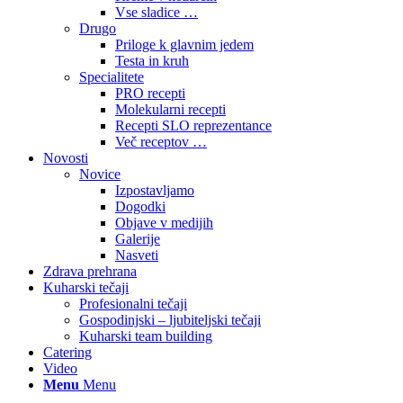
Vse sladice …
Drugo
Priloge k glavnim jedem
Testa in kruh
Specialitete
PRO recepti
Molekularni recepti
Recepti SLO reprezentance
Več receptov …
Novosti
Novice
Izpostavljamo
Dogodki
Objave v medijih
Galerije
Nasveti
Zdrava prehrana
Kuharski tečaji
Profesionalni tečaji
Gospodinjski – ljubiteljski tečaji
Kuharski team building
Catering
Video
Menu
Menu