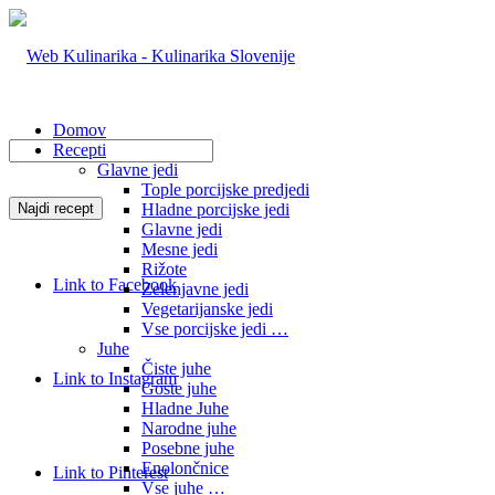
Domov
Recepti
Glavne jedi
Tople porcijske predjedi
Hladne porcijske jedi
Glavne jedi
Mesne jedi
Rižote
Link to Facebook
Zelenjavne jedi
Vegetarijanske jedi
Vse porcijske jedi …
Juhe
Čiste juhe
Link to Instagram
Goste juhe
Hladne Juhe
Narodne juhe
Posebne juhe
Enolončnice
Link to Pinterest
Vse juhe …