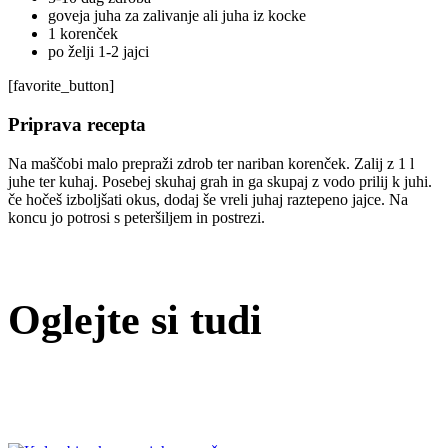
goveja juha za zalivanje ali juha iz kocke
1 korenček
po želji 1-2 jajci
[favorite_button]
Priprava recepta
Na maščobi malo prepraži zdrob ter nariban korenček. Zalij z 1 l
juhe ter kuhaj. Posebej skuhaj grah in ga skupaj z vodo prilij k juhi.
če hočeš izboljšati okus, dodaj še vreli juhaj raztepeno jajce. Na
koncu jo potrosi s peteršiljem in postrezi.
Oglejte si tudi