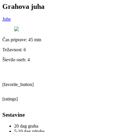
Grahova juha
Juhe
Čas priprave:
45 min
Težavnost: 6
Število oseb:
4
[favorite_button]
[ratings]
Sestavine
20 dag graha
5-10 dag zdroba