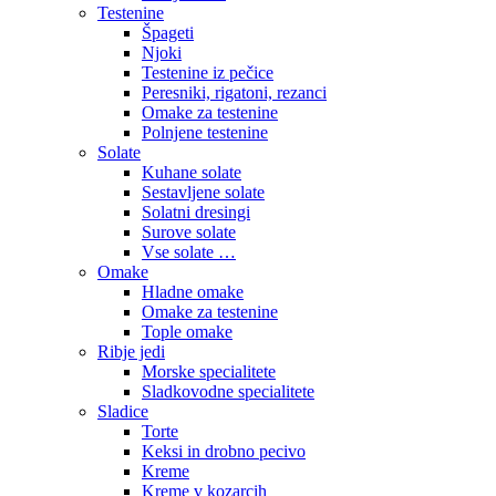
Testenine
Špageti
Njoki
Testenine iz pečice
Peresniki, rigatoni, rezanci
Omake za testenine
Polnjene testenine
Solate
Kuhane solate
Sestavljene solate
Solatni dresingi
Surove solate
Vse solate …
Omake
Hladne omake
Omake za testenine
Tople omake
Ribje jedi
Morske specialitete
Sladkovodne specialitete
Sladice
Torte
Keksi in drobno pecivo
Kreme
Kreme v kozarcih