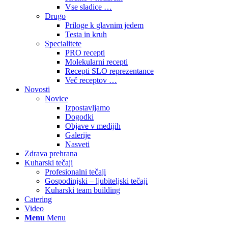
Vse sladice …
Drugo
Priloge k glavnim jedem
Testa in kruh
Specialitete
PRO recepti
Molekularni recepti
Recepti SLO reprezentance
Več receptov …
Novosti
Novice
Izpostavljamo
Dogodki
Objave v medijih
Galerije
Nasveti
Zdrava prehrana
Kuharski tečaji
Profesionalni tečaji
Gospodinjski – ljubiteljski tečaji
Kuharski team building
Catering
Video
Menu
Menu