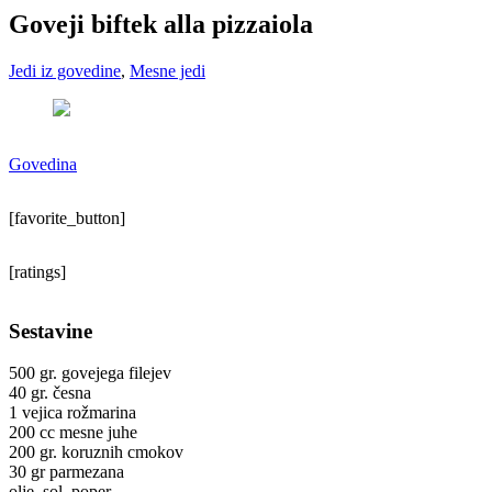
Goveji biftek alla pizzaiola
Jedi iz govedine
,
Mesne jedi
Govedina
[favorite_button]
[ratings]
Sestavine
500 gr. govejega filejev
40 gr. česna
1 vejica rožmarina
200 cc mesne juhe
200 gr. koruznih cmokov
30 gr parmezana
olje, sol, poper