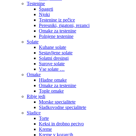
Testenine
Špageti
Njoki
Testenine iz pečice
Peresniki, rigatoni, rezanci
Omake za testenine
Polnjene testenine
Solate
Kuhane solate
Sestavljene solate
Solatni dresingi
Surove solate
Vse solate …
Omake
Hladne omake
Omake za testenine
Tople omake
Ribje jedi
Morske specialitete
Sladkovodne specialitete
Sladice
Torte
Keksi in drobno pecivo
Kreme
Kreme v kozarcih