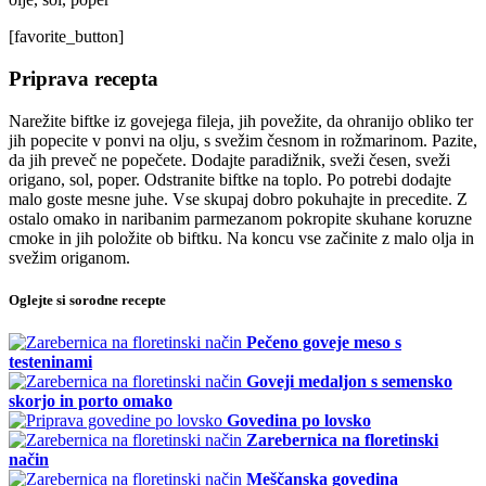
[favorite_button]
Priprava recepta
Narežite biftke iz govejega fileja, jih povežite, da ohranijo obliko ter
jih popecite v ponvi na olju, s svežim česnom in rožmarinom. Pazite,
da jih preveč ne popečete. Dodajte paradižnik, sveži česen, sveži
origano, sol, poper. Odstranite biftke na toplo. Po potrebi dodajte
malo goste mesne juhe. Vse skupaj dobro pokuhajte in precedite. Z
ostalo omako in naribanim parmezanom pokropite skuhane koruzne
cmoke in jih položite ob biftku. Na koncu vse začinite z malo olja in
svežim origanom.
Oglejte si sorodne recepte
Pečeno goveje meso s
testeninami
Goveji medaljon s semensko
skorjo in porto omako
Govedina po lovsko
Zarebernica na floretinski
način
Meščanska govedina