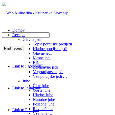
Domov
Recepti
Glavne jedi
Tople porcijske predjedi
Hladne porcijske jedi
Glavne jedi
Mesne jedi
Rižote
Link to Facebook
Zelenjavne jedi
Vegetarijanske jedi
Vse porcijske jedi …
Juhe
Čiste juhe
Link to Instagram
Goste juhe
Hladne Juhe
Narodne juhe
Posebne juhe
Enolončnice
Link to Pinterest
Vse juhe …