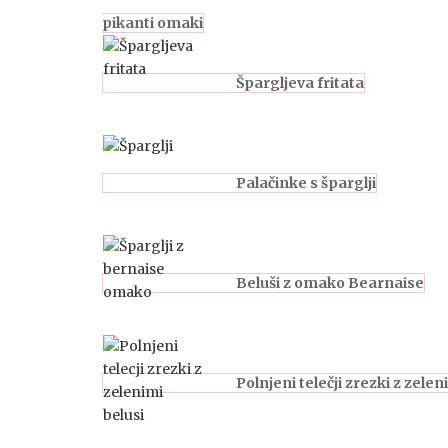
pikanti omaki
Špargljeva fritata
Palačinke s šparglji
Beluši z omako Bearnaise
Polnjeni telečji zrezki z zelen