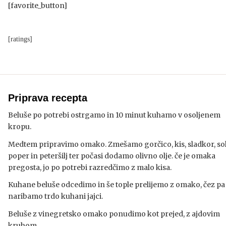
[favorite_button]
[ratings]
Priprava recepta
Beluše po potrebi ostrgamo in 10 minut kuhamo v osoljenem
kropu.
Medtem pripravimo omako. Zmešamo gorčico, kis, sladkor, sol
poper in peteršilj ter počasi dodamo olivno olje. če je omaka
pregosta, jo po potrebi razredčimo z malo kisa.
Kuhane beluše odcedimo in še tople prelijemo z omako, čez pa
naribamo trdo kuhani jajci.
Beluše z vinegretsko omako ponudimo kot prejed, z ajdovim
kruhom.