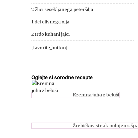
2 žlici sesekljanega peteršilja
1 dcl olivnega olja
2 trdo kuhani jajci
[favorite_button]
Oglejte si sorodne recepte
Kremna juha z beluši
Žrebičkov steak polnjen s špa