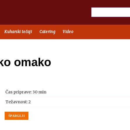
Kuharski tečaji
Catering
Video
sko omako
Čas priprave:
30 min
Težavnost: 2
ŠPARGLJI