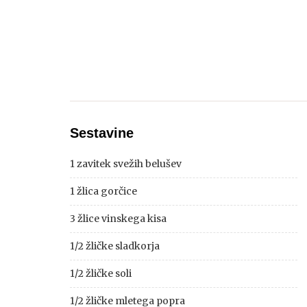
Sestavine
1 zavitek svežih belušev
1 žlica gorčice
3 žlice vinskega kisa
1/2 žličke sladkorja
1/2 žličke soli
1/2 žličke mletega popra