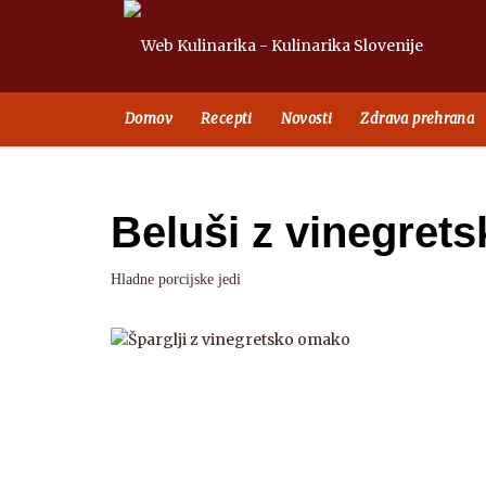
Domov
Recepti
Novosti
Zdrava prehrana
Beluši z vinegret
Hladne porcijske jedi