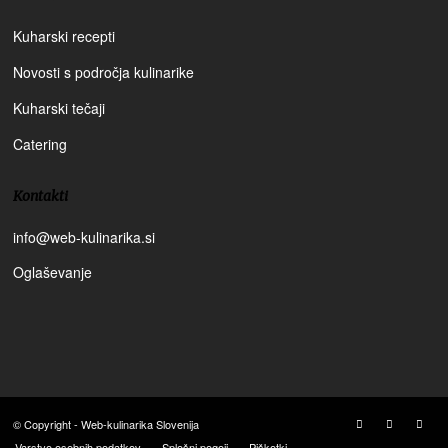
Kuharski recepti
Novosti s področja kulinarike
Kuharski tečaji
Catering
Kontakti
info@web-kulinarika.si
Oglaševanje
© Copyright - Web-kulinarika Slovenija
Varstvo osebnih podatkov
Splošni pogoji
Piškotki