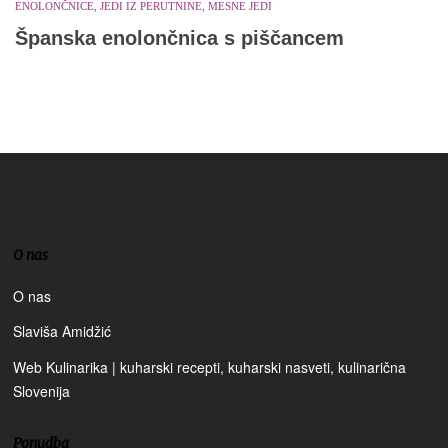
ENOLONČNICE, JEDI IZ PERUTNINE, MESNE JEDI
Španska enolončnica s piščancem
O nas
O nas
Slaviša Amidžić
Web Kulinarika | kuharski recepti, kuharski nasveti, kulinarična
Slovenija
Ponudba