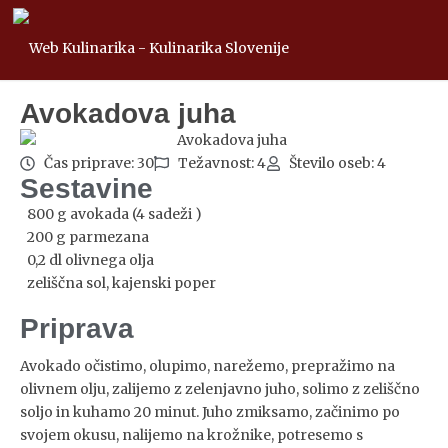
Avokadova juha
Čas priprave: 30
Težavnost: 4
Število oseb: 4
Sestavine
800 g avokada (4 sadeži )
200 g parmezana
0,2 dl olivnega olja
zeliščna sol, kajenski poper
Priprava
Avokado očistimo, olupimo, narežemo, prepražimo na
olivnem olju, zalijemo z zelenjavno juho, solimo z zeliščno
soljo in kuhamo 20 minut. Juho zmiksamo, začinimo po
svojem okusu, nalijemo na krožnike, potresemo s