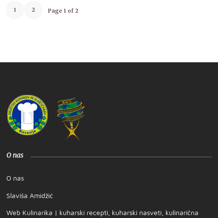
1
2
Page 1 of 2
O nas
O nas
Slaviša Amidžić
Web Kulinarika | kuharski recepti, kuharski nasveti, kulinarična