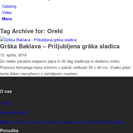
Catering
Video
Menu
Tag Archive for:
Orehi
Grška Baklava – Priljubljena grška sladica
13. aprila, 2018
Za nadev penasto stepemo jajca in 30 dag sladkorja in dodamo moko.
Polovico listnatega testa zložimo v pekač velikosti 30 x 40 cm. Vsako plast
testa dobro namažemo z raztaljenim maslom.
O nas
O nas
Slaviša Amidžić
Web Kulinarika | kuharski recepti, kuharski nasveti, kulinarična Slovenija
Ponudba