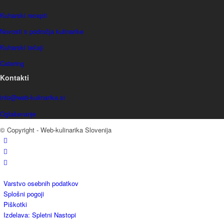
Kuharski recepti
Novosti s področja kulinarike
Kuharski tečaji
Catering
Kontakti
info@web-kulinarika.si
Oglaševanje
© Copyright - Web-kulinarika Slovenija
Varstvo osebnih podatkov
Splošni pogoji
Piškotki
Izdelava: Spletni Nastopi