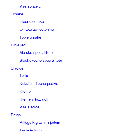
Vse solate …
Omake
Hladne omake
Omake za testenine
Tople omake
Ribje jedi
Morske specialitete
Sladkovodne specialitete
Sladice
Torte
Keksi in drobno pecivo
Kreme
Kreme v kozarcih
Vse sladice …
Drugo
Priloge k glavnim jedem
Testa in kruh