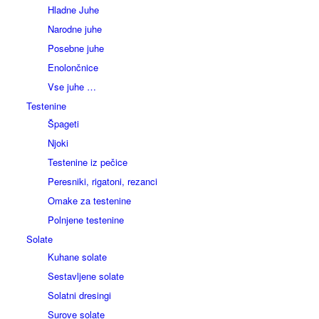
Hladne Juhe
Narodne juhe
Posebne juhe
Enolončnice
Vse juhe …
Testenine
Špageti
Njoki
Testenine iz pečice
Peresniki, rigatoni, rezanci
Omake za testenine
Polnjene testenine
Solate
Kuhane solate
Sestavljene solate
Solatni dresingi
Surove solate