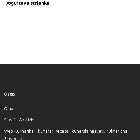
Jogurtova strjenka
O nas
O nas
Slaviša Amidžić
Web Kulinarika | kuharski recepti, kuharski nasveti, kulinarična
Slovenija