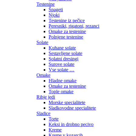
Testenine
Špageti
Njoki
Testenine iz pečice
Peresniki, rigatoni, rezanci
Omake za testenine
Polnjene testenine
Solate
Kuhane solate
Sestavljene solate
Solatni dresingi
Surove solate
Vse solate …
Omake
Hladne omake
Omake za testenine
Tople omake
Ribje jedi
Morske specialitete
Sladkovodne specialitete
Sladice
Torte
Keksi in drobno pecivo
Kreme
Kreme v kozarcih