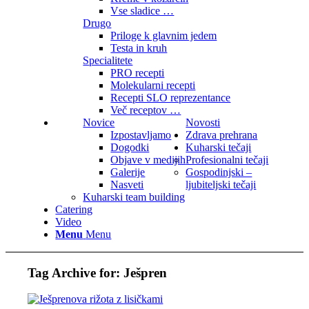
Vse sladice …
Drugo
Priloge k glavnim jedem
Testa in kruh
Specialitete
PRO recepti
Molekularni recepti
Recepti SLO reprezentance
Več receptov …
Novice
Novosti
Izpostavljamo
Zdrava prehrana
Dogodki
Kuharski tečaji
Objave v medijih
Profesionalni tečaji
Galerije
Gospodinjski –
Nasveti
ljubiteljski tečaji
Kuharski team building
Catering
Video
Menu
Menu
Tag Archive for:
Ješpren