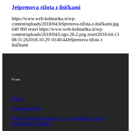
Ješprenova rižota z lisičkami
https://www.web-kulinarika.si/wp-
content/uploads/2018/04/Ješprenova-rižota-z-lisičkami.jpg
640
960
resrei
https://www.web-kulinarika.si/wp-
content/uploads/2018/04/Logo-28-2.png
resrei
2018-04-13
08:31:26
2018-10-29 10:40:44
Ješprenova rižota z
lisičkami
O nas
O nas
Slaviša Amidžić
Web Kulinarika | kuharski recepti, kuharski nasveti,
kulinarična Slovenija