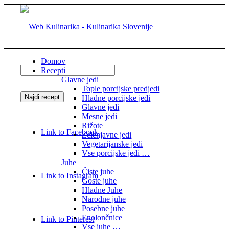
Domov
Recepti
Glavne jedi
Tople porcijske predjedi
Hladne porcijske jedi
Glavne jedi
Mesne jedi
Rižote
Link to Facebook
Zelenjavne jedi
Vegetarijanske jedi
Vse porcijske jedi …
Juhe
Čiste juhe
Link to Instagram
Goste juhe
Hladne Juhe
Narodne juhe
Posebne juhe
Enolončnice
Link to Pinterest
Vse juhe …