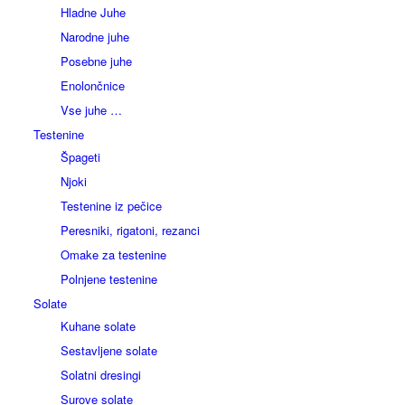
Hladne Juhe
Narodne juhe
Posebne juhe
Enolončnice
Vse juhe …
Testenine
Špageti
Njoki
Testenine iz pečice
Peresniki, rigatoni, rezanci
Omake za testenine
Polnjene testenine
Solate
Kuhane solate
Sestavljene solate
Solatni dresingi
Surove solate