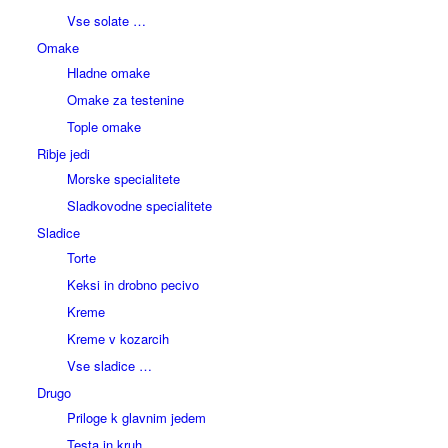
Vse solate …
Omake
Hladne omake
Omake za testenine
Tople omake
Ribje jedi
Morske specialitete
Sladkovodne specialitete
Sladice
Torte
Keksi in drobno pecivo
Kreme
Kreme v kozarcih
Vse sladice …
Drugo
Priloge k glavnim jedem
Testa in kruh