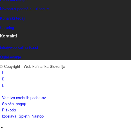
Novosti s področja kulinarike
Kuharski tečaji
Catering
Kontakti
info@web-kulinarika.si
Oglaševanje
© Copyright - Web-kulinarika Slovenija
Varstvo osebnih podatkov
Splošni pogoji
Piškotki
Izdelava: Spletni Nastopi