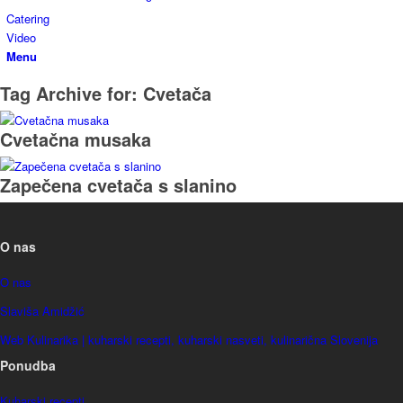
Catering
Video
Menu
Tag Archive for:
Cvetača
Cvetačna musaka
Zapečena cvetača s slanino
O nas
O nas
Slaviša Amidžić
Web Kulinarika | kuharski recepti, kuharski nasveti, kulinarična Slovenija
Ponudba
Kuharski recepti