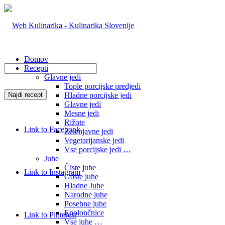
Domov
Recepti
Glavne jedi
Tople porcijske predjedi
Hladne porcijske jedi
Glavne jedi
Mesne jedi
Rižote
Link to Facebook
Zelenjavne jedi
Vegetarijanske jedi
Vse porcijske jedi …
Juhe
Čiste juhe
Link to Instagram
Goste juhe
Hladne Juhe
Narodne juhe
Posebne juhe
Enolončnice
Link to Pinterest
Vse juhe …