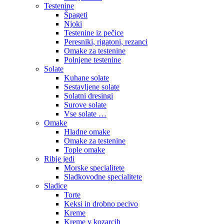
Testenine
Špageti
Njoki
Testenine iz pečice
Peresniki, rigatoni, rezanci
Omake za testenine
Polnjene testenine
Solate
Kuhane solate
Sestavljene solate
Solatni dresingi
Surove solate
Vse solate …
Omake
Hladne omake
Omake za testenine
Tople omake
Ribje jedi
Morske specialitete
Sladkovodne specialitete
Sladice
Torte
Keksi in drobno pecivo
Kreme
Kreme v kozarcih