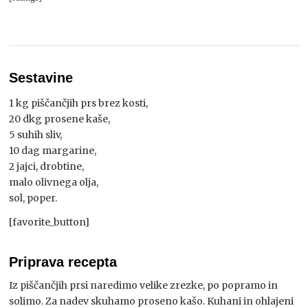
Sestavine
1 kg piščančjih prs brez kosti,
20 dkg prosene kaše,
5 suhih sliv,
10 dag margarine,
2 jajci, drobtine,
malo olivnega olja,
sol, poper.
[favorite_button]
Priprava recepta
Iz piščančjih prsi naredimo velike zrezke, po popramo in
solimo. Za nadev skuhamo proseno kašo. Kuhani in ohlajeni