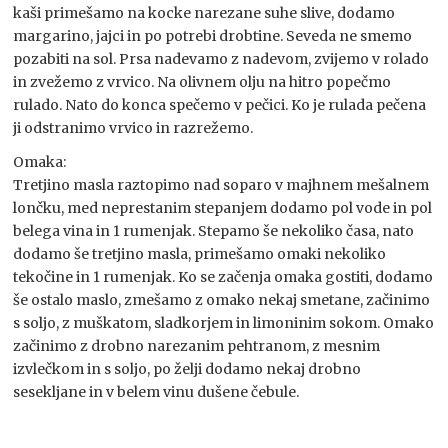
kaši primešamo na kocke narezane suhe slive, dodamo
margarino, jajci in po potrebi drobtine. Seveda ne smemo
pozabiti na sol. Prsa nadevamo z nadevom, zvijemo v rolado
in zvežemo z vrvico. Na olivnem olju na hitro popečmo
rulado. Nato do konca spečemo v pečici. Ko je rulada pečena
ji odstranimo vrvico in razrežemo.
Omaka:
Tretjino masla raztopimo nad soparo v majhnem mešalnem
lončku, med neprestanim stepanjem dodamo pol vode in pol
belega vina in 1 rumenjak. Stepamo še nekoliko časa, nato
dodamo še tretjino masla, primešamo omaki nekoliko
tekočine in 1 rumenjak. Ko se začenja omaka gostiti, dodamo
še ostalo maslo, zmešamo z omako nekaj smetane, začinimo
s soljo, z muškatom, sladkorjem in limoninim sokom. Omako
začinimo z drobno narezanim pehtranom, z mesnim
izvlečkom in s soljo, po želji dodamo nekaj drobno
sesekljane in v belem vinu dušene čebule.