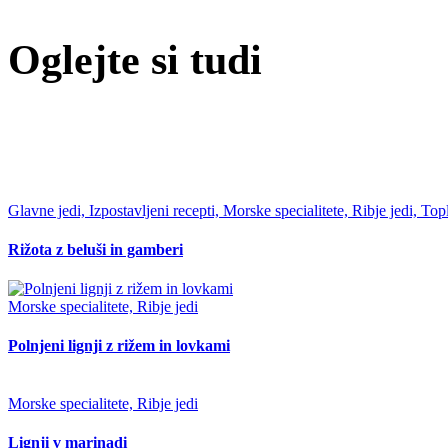
Oglejte si tudi
Glavne jedi, Izpostavljeni recepti, Morske specialitete, Ribje jedi, Top
Rižota z beluši in gamberi
Morske specialitete, Ribje jedi
Polnjeni lignji z rižem in lovkami
Morske specialitete, Ribje jedi
Lignji v marinadi