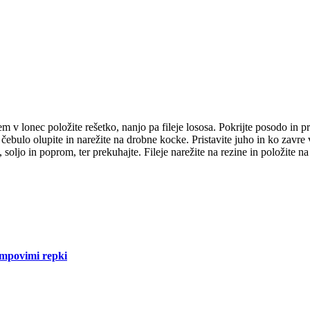
em v lonec položite rešetko, nanjo pa fileje lososa. Pokrijte posodo in p
čebulo olupite in narežite na drobne kocke. Pristavite juho in ko zavre 
ljo in poprom, ter prekuhajte. Fileje narežite na rezine in položite na
ampovimi repki