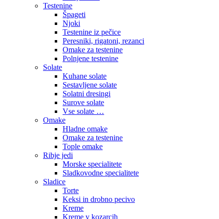
Testenine
Špageti
Njoki
Testenine iz pečice
Peresniki, rigatoni, rezanci
Omake za testenine
Polnjene testenine
Solate
Kuhane solate
Sestavljene solate
Solatni dresingi
Surove solate
Vse solate …
Omake
Hladne omake
Omake za testenine
Tople omake
Ribje jedi
Morske specialitete
Sladkovodne specialitete
Sladice
Torte
Keksi in drobno pecivo
Kreme
Kreme v kozarcih