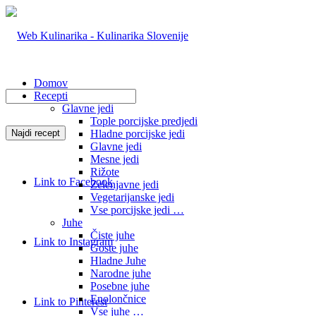
Domov
Recepti
Glavne jedi
Tople porcijske predjedi
Hladne porcijske jedi
Glavne jedi
Mesne jedi
Rižote
Link to Facebook
Zelenjavne jedi
Vegetarijanske jedi
Vse porcijske jedi …
Juhe
Čiste juhe
Link to Instagram
Goste juhe
Hladne Juhe
Narodne juhe
Posebne juhe
Enolončnice
Link to Pinterest
Vse juhe …