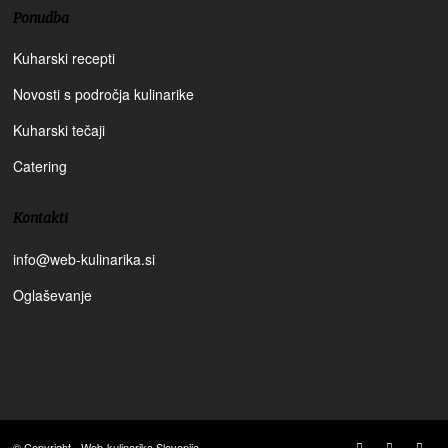
Ponudba
Kuharski recepti
Novosti s področja kulinarike
Kuharski tečaji
Catering
Kontakti
info@web-kulinarika.si
Oglaševanje
© Copyright - Web-kulinarika Slovenija