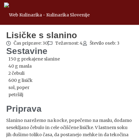
Lisičke s slanino
Čas priprave: 30
Težavnost: 4
Število oseb: 3
Sestavine
150 g prekajene slanine
40 g masla
2 čebuli
600 g lisičk
sol, poper
petršilj
Priprava
Slanino narežemo na kocke, popečemo na maslu, dodamo
sesekljano čebulo in cele očiščene lisičke. V lastnem soku
jih dušimo toliko časa, da postanejo mehke in da tekočina