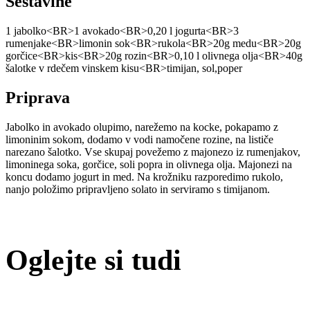
Sestavine
1 jabolko<BR>1 avokado<BR>0,20 l jogurta<BR>3
rumenjake<BR>limonin sok<BR>rukola<BR>20g medu<BR>20g
gorčice<BR>kis<BR>20g rozin<BR>0,10 l olivnega olja<BR>40g
šalotke v rdečem vinskem kisu<BR>timijan, sol,poper
Priprava
Jabolko in avokado olupimo, narežemo na kocke, pokapamo z
limoninim sokom, dodamo v vodi namočene rozine, na lističe
narezano šalotko. Vse skupaj povežemo z majonezo iz rumenjakov,
limoninega soka, gorčice, soli popra in olivnega olja. Majonezi na
koncu dodamo jogurt in med. Na krožniku razporedimo rukolo,
nanjo položimo pripravljeno solato in serviramo s timijanom.
Oglejte si tudi