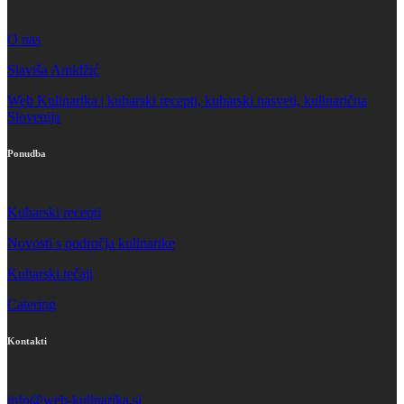
O nas
Slaviša Amidžić
Web Kulinarika | kuharski recepti, kuharski nasveti, kulinarična
Slovenija
Ponudba
Kuharski recepti
Novosti s področja kulinarike
Kuharski tečaji
Catering
Kontakti
info@web-kulinarika.si