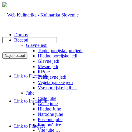
Domov
Recepti
Glavne jedi
Tople porcijske predjedi
Hladne porcijske jedi
Glavne jedi
Mesne jedi
Rižote
Link to Facebook
Zelenjavne jedi
Vegetarijanske jedi
Vse porcijske jedi …
Juhe
Čiste juhe
Link to Instagram
Goste juhe
Hladne Juhe
Narodne juhe
Posebne juhe
Enolončnice
Link to Pinterest
Vse juhe …