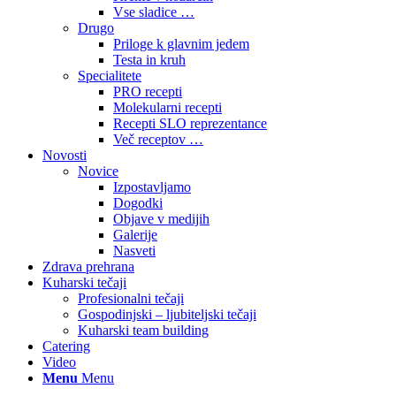
Vse sladice …
Drugo
Priloge k glavnim jedem
Testa in kruh
Specialitete
PRO recepti
Molekularni recepti
Recepti SLO reprezentance
Več receptov …
Novosti
Novice
Izpostavljamo
Dogodki
Objave v medijih
Galerije
Nasveti
Zdrava prehrana
Kuharski tečaji
Profesionalni tečaji
Gospodinjski – ljubiteljski tečaji
Kuharski team building
Catering
Video
Menu
Menu