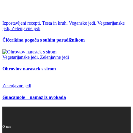
Izpostavljeni recepti, Testa in kruh, Veganske jedi, Vegetarijanske
jedi, Zelenjavne jedi
Čičerikina pogača s suhim paradižnikom
Vegetarijanske jedi, Zelenjavne jedi
Ohrovtov narastek s sirom
Zelenjavne jedi
Guacamole – namaz iz avokada
O nas