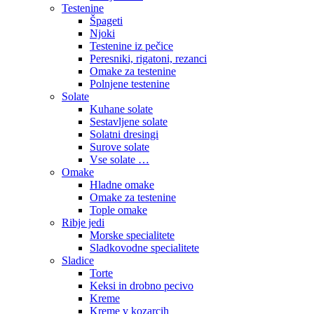
Testenine
Špageti
Njoki
Testenine iz pečice
Peresniki, rigatoni, rezanci
Omake za testenine
Polnjene testenine
Solate
Kuhane solate
Sestavljene solate
Solatni dresingi
Surove solate
Vse solate …
Omake
Hladne omake
Omake za testenine
Tople omake
Ribje jedi
Morske specialitete
Sladkovodne specialitete
Sladice
Torte
Keksi in drobno pecivo
Kreme
Kreme v kozarcih