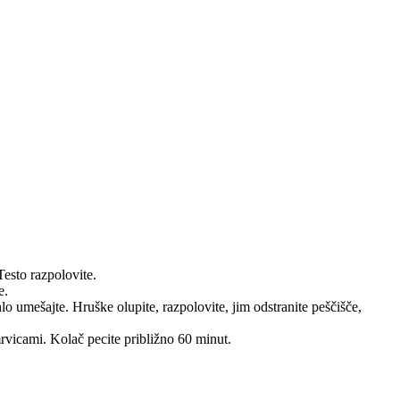
Testo razpolovite.
e.
lo umešajte. Hruške olupite, razpolovite, jim odstranite peščišče,
mrvicami. Kolač pecite približno 60 minut.