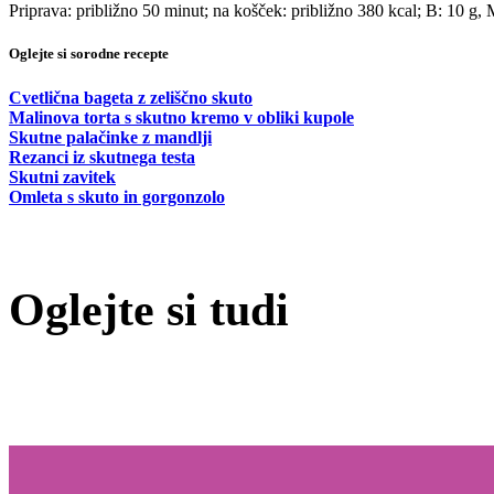
Priprava: približno 50 minut; na košček: približno 380 kcal; B: 10 g,
Oglejte si sorodne recepte
Cvetlična bageta z zeliščno skuto
Malinova torta s skutno kremo v obliki kupole
Skutne palačinke z mandlji
Rezanci iz skutnega testa
Skutni zavitek
Omleta s skuto in gorgonzolo
Oglejte si tudi