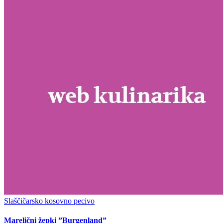
Slaščičarsko kosovno pecivo
Marelični žepki ”Burgenland”