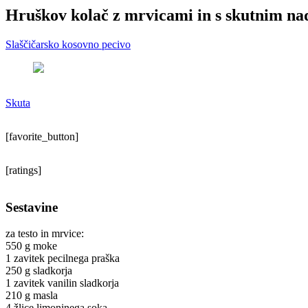
Hruškov kolač z mrvicami in s skutnim n
Slaščičarsko kosovno pecivo
Skuta
[favorite_button]
[ratings]
Sestavine
za testo in mrvice:
550 g moke
1 zavitek pecilnega praška
250 g sladkorja
1 zavitek vanilin sladkorja
210 g masla
4 žlice limoninega soka