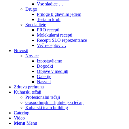
Vse sladice …
Drugo
Priloge k glavnim jedem
Testa in kruh
Specialitete
PRO recepti
Molekularni recepti
Recepti SLO reprezentance
Več receptov …
Novosti
Novice
Izpostavljamo
Dogodki
Objave v medijih
Galerije
Nasveti
Zdrava prehrana
Kuharski tečaji
Profesionalni tečaji
Gospodinjski – ljubiteljski tečaji
Kuharski team building
Catering
Video
Menu
Menu