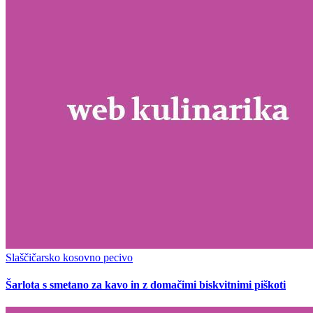
Slaščičarsko kosovno pecivo
Šarlota s smetano za kavo in z domačimi biskvitnimi piškoti