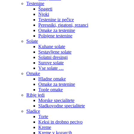
Testenine
Špageti
Njoki
Testenine iz pečice
Peresniki, rigatoni, rezanci
Omake za testenine
Polnjene testenine
Solate
Kuhane solate
Sestavljene solate
Solatni dresingi
Surove solate
Vse solate …
Omake
Hladne omake
Omake za testenine
Tople omake
Ribje jedi
Morske specialitete
Sladkovodne specialitete
Sladice
Torte
Keksi in drobno pecivo
Kreme
Kreme v kozarcih