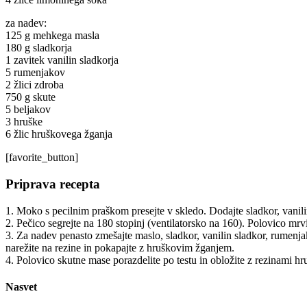
za nadev:
125 g mehkega masla
180 g sladkorja
1 zavitek vanilin sladkorja
5 rumenjakov
2 žlici zdroba
750 g skute
5 beljakov
3 hruške
6 žlic hruškovega žganja
[favorite_button]
Priprava recepta
1. Moko s pecilnim praškom presejte v skledo. Dodajte sladkor, vanilin
2. Pečico segrejte na 180 stopinj (ventilatorsko na 160). Polovico mr
3. Za nadev penasto zmešajte maslo, sladkor, vanilin sladkor, rumenjak
narežite na rezine in pokapajte z hruškovim žganjem.
4. Polovico skutne mase porazdelite po testu in obložite z rezinami h
Nasvet