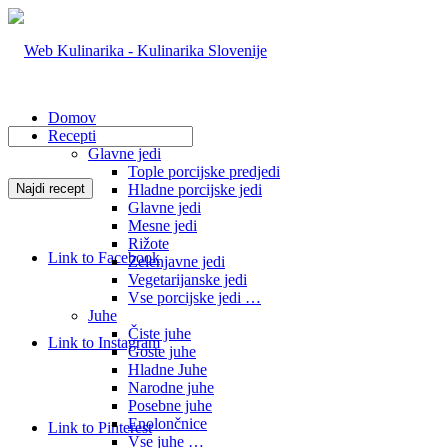
Domov
Recepti
Glavne jedi
Tople porcijske predjedi
Hladne porcijske jedi
Glavne jedi
Mesne jedi
Rižote
Link to Facebook
Zelenjavne jedi
Vegetarijanske jedi
Vse porcijske jedi …
Juhe
Čiste juhe
Link to Instagram
Goste juhe
Hladne Juhe
Narodne juhe
Posebne juhe
Enolončnice
Link to Pinterest
Vse juhe …