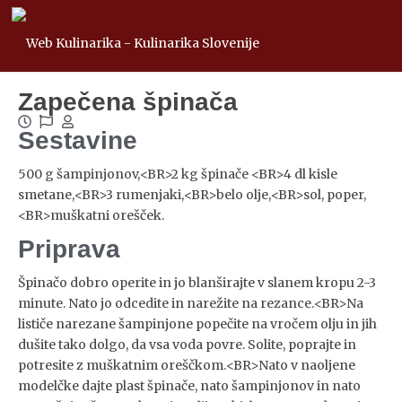
Zapečena špinača
Sestavine
500 g šampinjonov,<BR>2 kg špinače <BR>4 dl kisle
smetane,<BR>3 rumenjaki,<BR>belo olje,<BR>sol, poper,
<BR>muškatni orešček.
Priprava
Špinačo dobro operite in jo blanširajte v slanem kropu 2-3
minute. Nato jo odcedite in narežite na rezance.<BR>Na
lističe narezane šampinjone popečite na vročem olju in jih
dušite tako dolgo, da vsa voda povre. Solite, poprajte in
potresite z muškatnim oreščkom.<BR>Nato v naoljene
modelčke dajte plast špinače, nato šampinjonov in nato