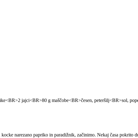
ike<BR>2 jajci<BR>80 g maščobe<BR>česen, peteršilj<BR>sol, pop
kocke narezano papriko in paradižnik, začinimo. Nekaj časa pokrito 