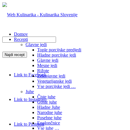
Domov
Recepti
Glavne jedi
Tople porcijske predjedi
Hladne porcijske jedi
Glavne jedi
Mesne jedi
Rižote
Link to Facebook
Zelenjavne jedi
Vegetarijanske jedi
Vse porcijske jedi …
Juhe
Čiste juhe
Link to Instagram
Goste juhe
Hladne Juhe
Narodne juhe
Posebne juhe
Enolončnice
Link to Pinterest
Vse juhe …