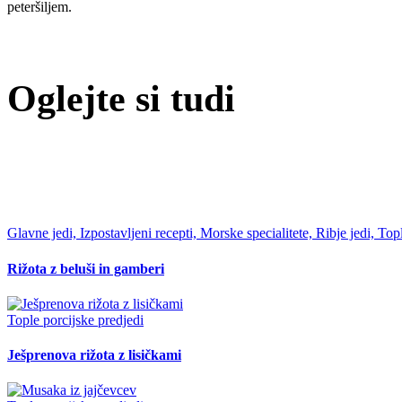
peteršiljem.
Oglejte si tudi
Glavne jedi, Izpostavljeni recepti, Morske specialitete, Ribje jedi, Top
Rižota z beluši in gamberi
Tople porcijske predjedi
Ješprenova rižota z lisičkami