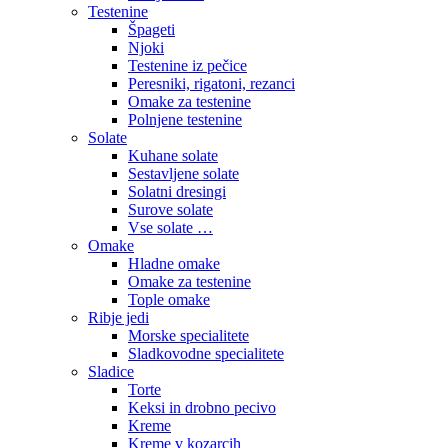
Testenine
Špageti
Njoki
Testenine iz pečice
Peresniki, rigatoni, rezanci
Omake za testenine
Polnjene testenine
Solate
Kuhane solate
Sestavljene solate
Solatni dresingi
Surove solate
Vse solate …
Omake
Hladne omake
Omake za testenine
Tople omake
Ribje jedi
Morske specialitete
Sladkovodne specialitete
Sladice
Torte
Keksi in drobno pecivo
Kreme
Kreme v kozarcih