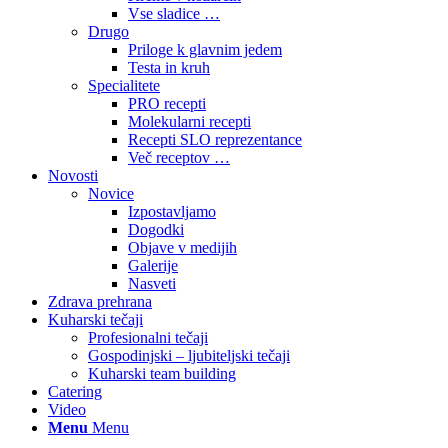
Vse sladice …
Drugo
Priloge k glavnim jedem
Testa in kruh
Specialitete
PRO recepti
Molekularni recepti
Recepti SLO reprezentance
Več receptov …
Novosti
Novice
Izpostavljamo
Dogodki
Objave v medijih
Galerije
Nasveti
Zdrava prehrana
Kuharski tečaji
Profesionalni tečaji
Gospodinjski – ljubiteljski tečaji
Kuharski team building
Catering
Video
Menu
Menu