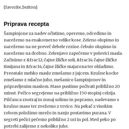
[favorite_button]
Priprava recepta
Šampinjone za nadev očistimo, operemo, odcedimo in
narežemo na enakomerno velike kose. Zeleno olupimo in
narežemo na ne preveč debele rezine. čebulo olupimo in
narežemo na drobno. Zelenjavo zapečemo v polovici masla.
Začinimo z &frac12; čajne žličke soli, &frac14; čajne žličke
timijana in &frac14; čajne žličke majarona ter ohladimo.
Preostalo mehko maslo zmešamo z jajcem. Krušne kocke
zmešamo z mlačno juho, mešanico šampinjonov in
pripravljenim maslom. Maso pustimo počivati približno 20
minut. Pečico segrejemo na približno 150 stopinj celzija.
Piščanca znotraj in zunaj solimo in popramo, nadevamo s
krušno maso ter zvežemo z vrvico. Na pekač z visokim
robom položimo mrežo in nanjo postavimo purana. V
segreti pečici pečemo približno 2 uri in pol. Med peko po
potrebi zalijemo z nekoliko juhe.