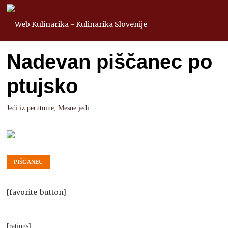
Nadevan piščanec po
ptujsko
Jedi iz perutnine
,
Mesne jedi
PIŠČANEC
[favorite_button]
[ratings]