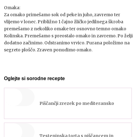
Omaka:
Za omako primešamo sok od peke in juho, zavremo ter
vlijemo v lonec. Približno 1 čajno žličko jedilnega škroba
premešamo z nekoliko omake ter osnovno temno omako
Kolinska. Premešamo s preostalo omako in zavremo. Po želji
dodatno začinimo. Odstranimo vrvico. Purana položimo na
segreto ploščo. Zraven ponudimo omako.
Oglejte si sorodne recepte
Piščančji zrezek po mediteransko
Testeninska torta s piščancem in