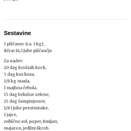
Sestavine
1 piščanec (ca. 3 kg),
&frac14; l juhe piščančje.
Za nadev:
20 dag krušnih kock,
5 dag kus kusa,
1/8 kg masla,
1 majhna čebula,
15 dag belušne zelene,
25 dag šampinjonov,
1/8 l juhe perutninske,
1 jajce,
zeliščno sol, poper, timijan,
majaron, jedilni škrob.