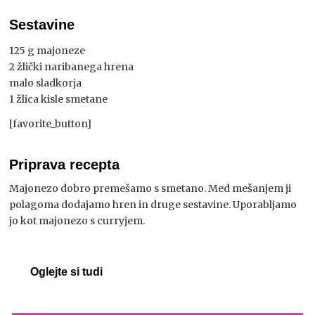
Sestavine
125 g majoneze
2 žlički naribanega hrena
malo sladkorja
1 žlica kisle smetane
[favorite_button]
Priprava recepta
Majonezo dobro premešamo s smetano. Med mešanjem ji
polagoma dodajamo hren in druge sestavine. Uporabljamo
jo kot majonezo s curryjem.
Oglejte si tudi